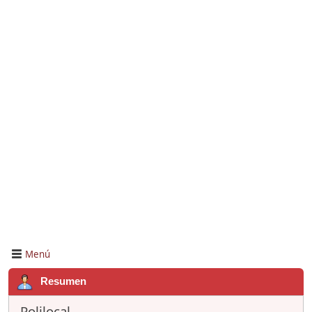
Menú
Resumen
Polilocal