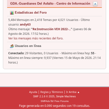
GDA.-Guardianes Del Asfalto - Centro de Información
Estadísticas del Foro
5,484 Mensajes en 2,418 Temas por 4,021 Usuarios - Último
usuario:
andy63
Último mensaje:
"
Re:Instrucción VEH 2022-...
"
(Jueves 06 de
Agosto de 2026. 17:52 horas.)
Ver los mensajes más recientes del foro.
Usuarios en línea
Conectado:
29 Visitantes, 0 Usuarios - Máximo en linea hoy:
55
-
Máximo en linea siempre: 9,937 (Viernes 15 de Mayo de 2026. 21:14
horas.)
|
|
Ayuda
Reglas y Términos
Ir Arriba ▲
,
SMF 2.1.6 © 2025
Simple Machines
for
SMFAds
Free Forums
Page generada en 0.090 segundos con 19 consultas.