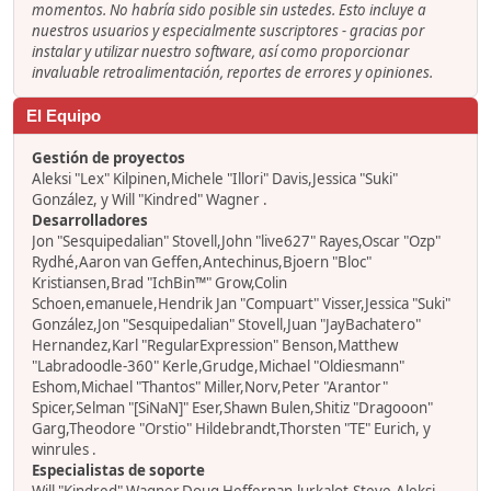
momentos. No habría sido posible sin ustedes. Esto incluye a
nuestros usuarios y especialmente suscriptores - gracias por
instalar y utilizar nuestro software, así como proporcionar
invaluable retroalimentación, reportes de errores y opiniones.
El Equipo
Gestión de proyectos
Aleksi "Lex" Kilpinen,Michele "Illori" Davis,Jessica "Suki"
González, y Will "Kindred" Wagner .
Desarrolladores
Jon "Sesquipedalian" Stovell,John "live627" Rayes,Oscar "Ozp"
Rydhé,Aaron van Geffen,Antechinus,Bjoern "Bloc"
Kristiansen,Brad "IchBin™" Grow,Colin
Schoen,emanuele,Hendrik Jan "Compuart" Visser,Jessica "Suki"
González,Jon "Sesquipedalian" Stovell,Juan "JayBachatero"
Hernandez,Karl "RegularExpression" Benson,Matthew
"Labradoodle-360" Kerle,Grudge,Michael "Oldiesmann"
Eshom,Michael "Thantos" Miller,Norv,Peter "Arantor"
Spicer,Selman "[SiNaN]" Eser,Shawn Bulen,Shitiz "Dragooon"
Garg,Theodore "Orstio" Hildebrandt,Thorsten "TE" Eurich, y
winrules .
Especialistas de soporte