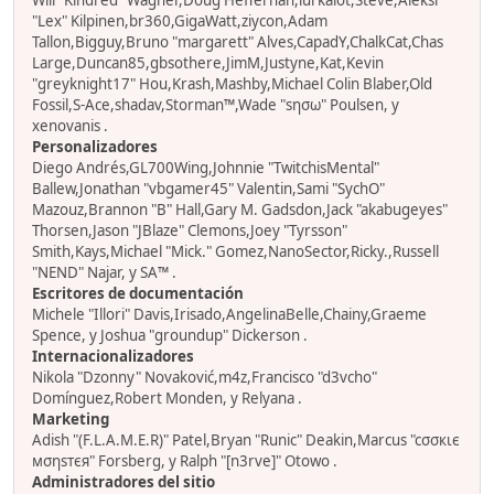
Will "Kindred" Wagner,Doug Heffernan,lurkalot,Steve,Aleksi
"Lex" Kilpinen,br360,GigaWatt,ziycon,Adam
Tallon,Bigguy,Bruno "margarett" Alves,CapadY,ChalkCat,Chas
Large,Duncan85,gbsothere,JimM,Justyne,Kat,Kevin
"greyknight17" Hou,Krash,Mashby,Michael Colin Blaber,Old
Fossil,S-Ace,shadav,Storman™,Wade "sησω" Poulsen, y
xenovanis .
Personalizadores
Diego Andrés,GL700Wing,Johnnie "TwitchisMental"
Ballew,Jonathan "vbgamer45" Valentin,Sami "SychO"
Mazouz,Brannon "B" Hall,Gary M. Gadsdon,Jack "akabugeyes"
Thorsen,Jason "JBlaze" Clemons,Joey "Tyrsson"
Smith,Kays,Michael "Mick." Gomez,NanoSector,Ricky.,Russell
"NEND" Najar, y SA™ .
Escritores de documentación
Michele "Illori" Davis,Irisado,AngelinaBelle,Chainy,Graeme
Spence, y Joshua "groundup" Dickerson .
Internacionalizadores
Nikola "Dzonny" Novaković,m4z,Francisco "d3vcho"
Domínguez,Robert Monden, y Relyana .
Marketing
Adish "(F.L.A.M.E.R)" Patel,Bryan "Runic" Deakin,Marcus "cσσкιє
мσηѕтєя" Forsberg, y Ralph "[n3rve]" Otowo .
Administradores del sitio