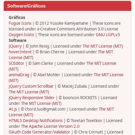
Software/Gráficos
Gráficos
Fugue Icons
| © 2012 Yusuke Kamiyamane | These icons are
licensed under a Creative Commons Attribution 3.0 License
Oxygen Icons
| These icons are licensed under
GNU LGPLv3
Software
JQuery
| © John Resig | Licensed under
The MIT License (MIT)
hoverIntent
| © Brian Cherne | Licensed under
The MIT
License (MIT)
SCEditor
| © Sam Clarke | Licensed under
The MIT License
(MIT)
animaDrag
| © Abel Mohler | Licensed under
The MIT License
(MIT)
jQuery Custom Scrollbar
| © Maciej Zubala | Licensed under
The MIT License (MIT)
jQuery Responsive Slider
| © booncon ROCKETS | Licensed
under
The MIT License (MIT)
At.js
| © chord.luo@gmail.com | Licensed under
The MIT
License (MIT)
HTML5 Desktop Notifications
| © Tsvetan Tsvetkov | Licensed
under
The Apache License Version 2.0
GAuth Code Generator/Validator
| © Chris Cornutt | Licensed