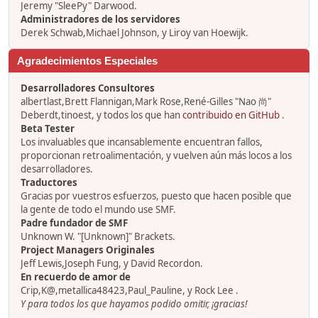
Jeremy "SleePy" Darwood.
Administradores de los servidores
Derek Schwab,Michael Johnson, y Liroy van Hoewijk.
Agradecimientos Especiales
Desarrolladores Consultores
albertlast,Brett Flannigan,Mark Rose,René-Gilles "Nao 尚"
Deberdt,tinoest, y todos los que han
contribuido en GitHub
.
Beta Tester
Los invaluables que incansablemente encuentran fallos,
proporcionan retroalimentación, y vuelven aún más locos a los
desarrolladores.
Traductores
Gracias por vuestros esfuerzos, puesto que hacen posible que
la gente de todo el mundo use SMF.
Padre fundador de SMF
Unknown W. "[Unknown]" Brackets.
Project Managers Originales
Jeff Lewis,Joseph Fung, y David Recordon.
En recuerdo de amor de
Crip,K@,metallica48423,Paul_Pauline, y Rock Lee .
Y para todos los que hayamos podido omitir, ¡gracias!