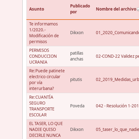
Publicado
Asunto
Nombre del archivo
por
Te informamos
1/2020.-
Dikxon
01_2020_Comunicando
Modificación de
permisos
PERMISOS
patillas
CONDUCCION
02-COND-22 Validez p
anchas
UCRANIA
Re:Puede patinete
electrico circular
pitutis
02_2019_Medidas_urba
por vía
interurbana?
Re:CUANTÍA
SEGURO
Poveda
042 - Resolución 1-20
TRANSPORTE
ESCOLAR
EL TASER, LO QUE
NADIE QUISO
Dikxon
05_taser_lo_que_nadi
DECIRLE NUNCA