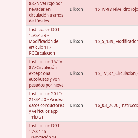
88.-Nivel rojo por
nevadas en
Dikxon
15 TV-88 Nivel circ roj
circulación tramos
de túneles
Instrucción DGT
15/S-139.-
Modificación del
Dikxon
15_S_139_Modificacio
artículo 117
RGCirculación
Instrucción 15/TV-
87.-Circulación
excepcional
Dikxon
15_TV_87_Circulacion_
autobuses y veh
pesados por nieve
Instrucción 20 IO-
21/S-150.- Validez
datos conductores
Dikxon
16_03_2020_Instrucci
y vehículos app
"miDGT"
Instrucción DGT
17/S-145.-
Tramitación de