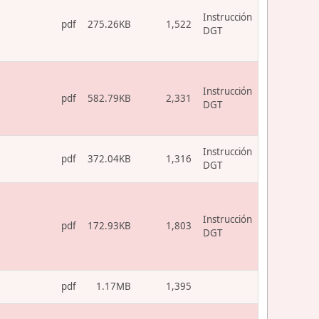
Instrucción
pdf
275.26KB
1,522
DGT
Instrucción
pdf
582.79KB
2,331
DGT
Instrucción
pdf
372.04KB
1,316
DGT
Instrucción
pdf
172.93KB
1,803
DGT
pdf
1.17MB
1,395