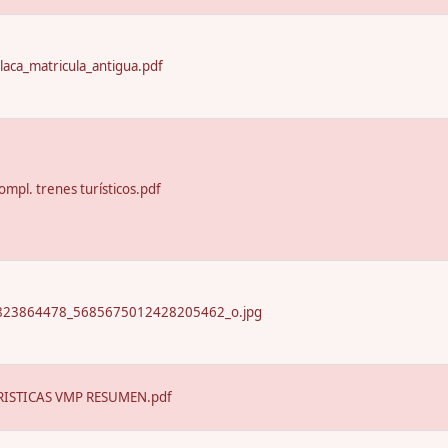
laca_matricula_antigua.pdf
ompl. trenes turísticos.pdf
23864478_5685675012428205462_o.jpg
ISTICAS VMP RESUMEN.pdf