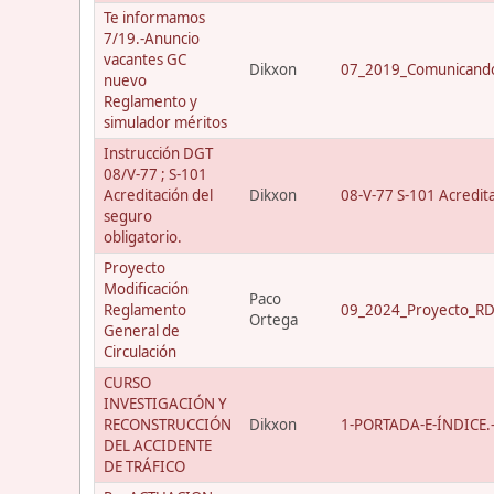
Te informamos
7/19.-Anuncio
vacantes GC
Dikxon
07_2019_Comunicando
nuevo
Reglamento y
simulador méritos
Instrucción DGT
08/V-77 ; S-101
Acreditación del
Dikxon
08-V-77 S-101 Acredit
seguro
obligatorio.
Proyecto
Modificación
Paco
Reglamento
09_2024_Proyecto_RD_
Ortega
General de
Circulación
CURSO
INVESTIGACIÓN Y
RECONSTRUCCIÓN
Dikxon
1-PORTADA-E-ÍNDICE.-C
DEL ACCIDENTE
DE TRÁFICO