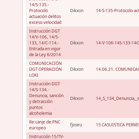
14/S-135.-
Protocolo
Dikxon
14-S-135-Protocolo-act
actuación delitos
exceso velocidad
Instrucción DGT
14/V-106, 14/S-
133, 14/C-114.-
Dikxon
14-V-106-14S-133-14C
Entrada en vigor
de la Ley 6/2014
COMUNICACIÓN
DGT OPERACIÓN
Dikxon
14.06.21. COMUNICAC
LOKI
Instrucción DGT
14/S-134.-
Denuncia, sanción
Dikxon
14_S_134_Denuncia,_s
y detracción
puntos
alcoholemia
Re:canje de PNC
fjoseu
15 CASUISTICA PERMI
europeo
Instrucción 15/TV-