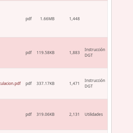
pdf
1.66MB
1,448
Instrucción
pdf
119.58KB
1,883
DGT
Instrucción
ulacion.pdf
pdf
337.17KB
1,471
DGT
pdf
319.06KB
2,131
Utilidades