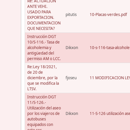
Re: ACTUACION
ANTE VEHI.
USADO PARA
pitutis
10-Placas-verdes.pdf
EXPORTACION.
DOCUMENTACION
QUE NECESITA?
Instrucción DGT
10/S-116.- Tasa de
alcoholemia y
Dikxon
10-s-116-tasa-alcohol
antigüedad del
permiso AM o LCC.
Re:Ley 18/2021,
de 20 de
diciembre, por la
fjoseu
11 MODIFICACION LEY
que se modifica la
LTSV.
Instrucción DGT
11/S-126.-
Utilización del aseo
por los viajeros de
Dikxon
11-S-126 utilización a
autobuses
equipados con
este ser