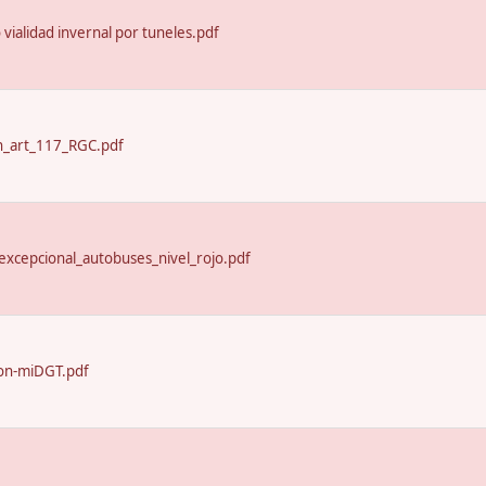
o vialidad invernal por tuneles.pdf
n_art_117_RGC.pdf
excepcional_autobuses_nivel_rojo.pdf
on-miDGT.pdf