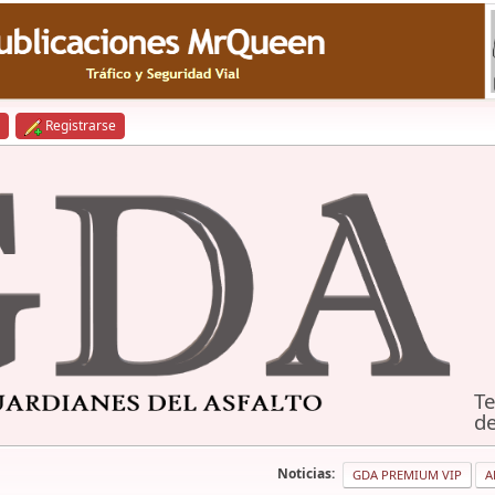
Registrarse
Te
de
Noticias:
GDA PREMIUM VIP
A