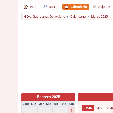
Inicio
Buscar
Calendario
Adjuntos
GDA.-Guardianes Del Asfalto
Calendario
Marzo 2025
►
►
Febrero 2025
Dom
Lun
Mar
Mié
Jue
Vie
Sáb
LISTA
MES
SEM
1