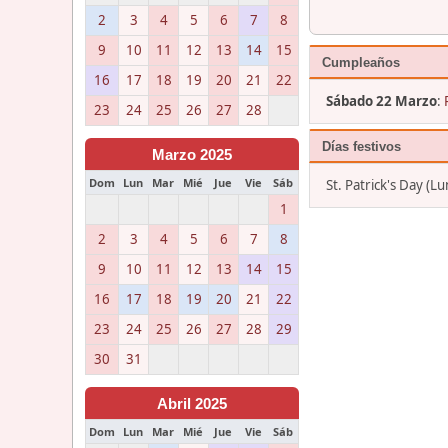
2
3
4
5
6
7
8
9
10
11
12
13
14
15
Cumpleaños
16
17
18
19
20
21
22
Sábado 22 Marzo
:
23
24
25
26
27
28
Días festivos
Marzo 2025
Dom
Lun
Mar
Mié
Jue
Vie
Sáb
St. Patrick's Day (
1
2
3
4
5
6
7
8
9
10
11
12
13
14
15
16
17
18
19
20
21
22
23
24
25
26
27
28
29
30
31
Abril 2025
Dom
Lun
Mar
Mié
Jue
Vie
Sáb