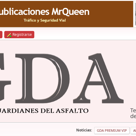
Registrarse
Te
de
Noticias:
GDA PREMIUM VIP
A