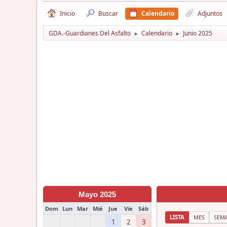
Inicio
Buscar
Calendario
Adjuntos
GDA.-Guardianes Del Asfalto
Calendario
Junio 2025
►
►
Mayo 2025
Dom
Lun
Mar
Mié
Jue
Vie
Sáb
LISTA
MES
SEM
1
2
3