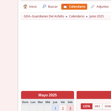
Inicio
Buscar
Calendario
Adjuntos
GDA.-Guardianes Del Asfalto
Calendario
Junio 2025
►
►
Mayo 2025
Dom
Lun
Mar
Mié
Jue
Vie
Sáb
LISTA
MES
SEM
1
2
3