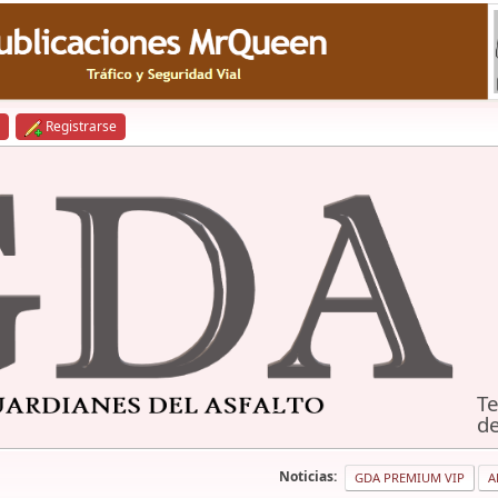
Registrarse
Te
de
Noticias:
GDA PREMIUM VIP
A