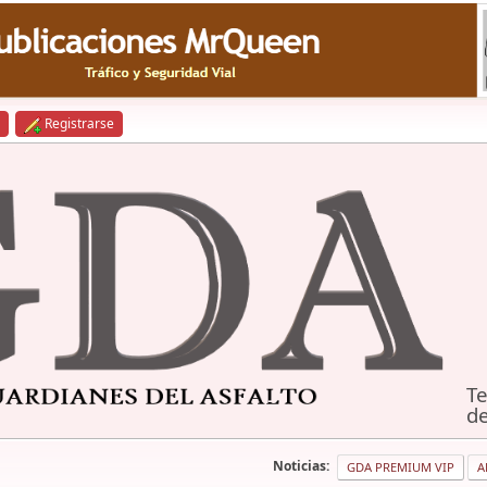
Registrarse
Te
de
Noticias:
GDA PREMIUM VIP
A