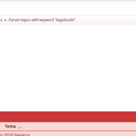
cs
Forum topics with keyword "legislación"
►
Tema
año 2026 Navarra