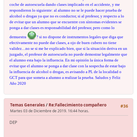
coche de autoescuela dando clases implicado en el accidente, y me
respondieron lo siguiente: al alumno no se le puede hacer prueba de
alcohol o drogas ya que no es conductor, si al profesor, y respecto a lo
de evitar que un alumno que se encuentre con síntomas evidentes se
ponga a dar clases es responsabilidad del profesor, pero como lo
demuestra
? si no dispone de instrumentos legales que diga que
efectivamente no puede dar clases, a ojo de buen cubero no tiene
validez....no se si me he explicado bien, que si la situación deriva en un
juzgado, el profesor de autoescuela no puede demostrar legalmente que
el alumno esta bajo la influencia. En mi opinión la única forma de
evitar que el alumno se ponga a dar clase con la sospecha de estar bajo
la influencia de alcohol o drogas, es avisando a PL de la localidad o
GCT para que someta a alumno a realizar la prueba. Saludos y Feliz
Año 2020
Temas Generales
/
Re:Fallecimiento compañero
#36
Martes 03 de Diciembre de 2019. 16:44 horas.
DEP