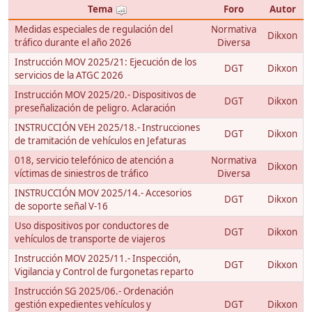
Tema
Foro
Autor
Medidas especiales de regulación del
Normativa
Dikxon
tráfico durante el año 2026
Diversa
Instrucción MOV 2025/21: Ejecución de los
DGT
Dikxon
servicios de la ATGC 2026
Instrucción MOV 2025/20.- Dispositivos de
DGT
Dikxon
preseñalización de peligro. Aclaración
INSTRUCCIÓN VEH 2025/18.- Instrucciones
DGT
Dikxon
de tramitación de vehículos en Jefaturas
018, servicio telefónico de atención a
Normativa
Dikxon
víctimas de siniestros de tráfico
Diversa
INSTRUCCIÓN MOV 2025/14.- Accesorios
DGT
Dikxon
de soporte señal V-16
Uso dispositivos por conductores de
DGT
Dikxon
vehículos de transporte de viajeros
Instrucción MOV 2025/11.- Inspección,
DGT
Dikxon
Vigilancia y Control de furgonetas reparto
Instrucción SG 2025/06.- Ordenación
gestión expedientes vehículos y
DGT
Dikxon