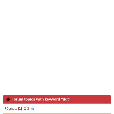
Forum topics with keyword "dgt"
2
3
Páginas
1