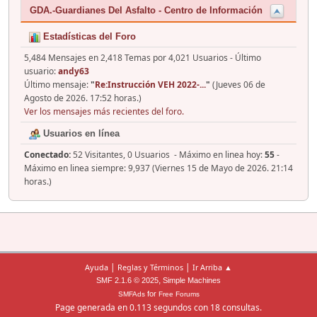
GDA.-Guardianes Del Asfalto - Centro de Información
Estadísticas del Foro
5,484 Mensajes en 2,418 Temas por 4,021 Usuarios - Último
usuario:
andy63
Último mensaje:
"
Re:Instrucción VEH 2022-...
"
(Jueves 06 de
Agosto de 2026. 17:52 horas.)
Ver los mensajes más recientes del foro.
Usuarios en línea
Conectado:
52 Visitantes, 0 Usuarios - Máximo en linea hoy:
55
-
Máximo en linea siempre: 9,937 (Viernes 15 de Mayo de 2026. 21:14
horas.)
|
|
Ayuda
Reglas y Términos
Ir Arriba ▲
,
SMF 2.1.6 © 2025
Simple Machines
for
SMFAds
Free Forums
Page generada en 0.113 segundos con 18 consultas.