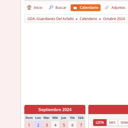
Inicio
Buscar
Calendario
Adjuntos
GDA.-Guardianes Del Asfalto
Calendario
Octubre 2024
►
►
Septiembre 2024
Dom
Lun
Mar
Mié
Jue
Vie
Sáb
LISTA
MES
SEM
1
2
3
4
5
6
7