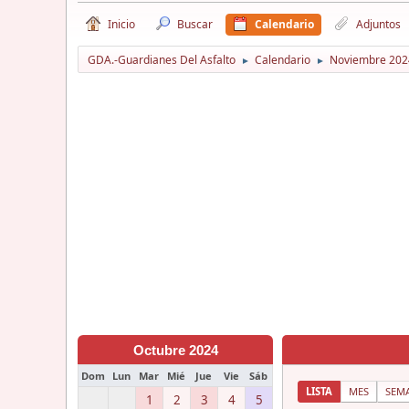
Inicio
Buscar
Calendario
Adjuntos
GDA.-Guardianes Del Asfalto
Calendario
Noviembre 202
►
►
Octubre 2024
Dom
Lun
Mar
Mié
Jue
Vie
Sáb
LISTA
MES
SEM
1
2
3
4
5