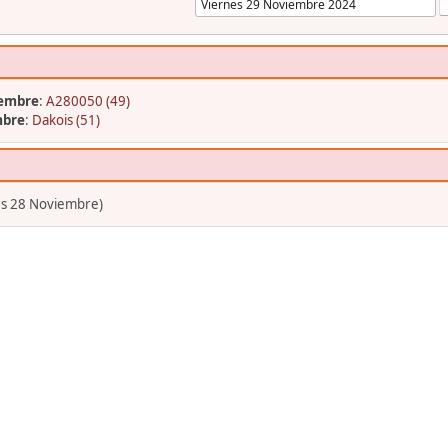
iembre
:
A280050 (49)
mbre
:
Dakois (51)
es 28 Noviembre)