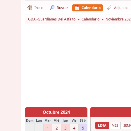
Inicio
Buscar
Calendario
Adjuntos
GDA.-Guardianes Del Asfalto
Calendario
Noviembre 202
►
►
Octubre 2024
Dom
Lun
Mar
Mié
Jue
Vie
Sáb
LISTA
MES
SEM
1
2
3
4
5