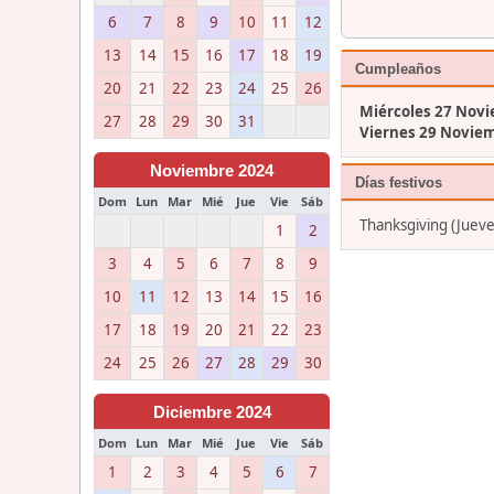
6
7
8
9
10
11
12
13
14
15
16
17
18
19
Cumpleaños
20
21
22
23
24
25
26
Miércoles 27 Nov
27
28
29
30
31
Viernes 29 Novie
Noviembre 2024
Días festivos
Dom
Lun
Mar
Mié
Jue
Vie
Sáb
Thanksgiving (Juev
1
2
3
4
5
6
7
8
9
10
11
12
13
14
15
16
17
18
19
20
21
22
23
24
25
26
27
28
29
30
Diciembre 2024
Dom
Lun
Mar
Mié
Jue
Vie
Sáb
1
2
3
4
5
6
7