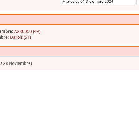
iembre
:
A280050 (49)
mbre
:
Dakois (51)
es 28 Noviembre)