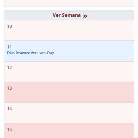
»
10
11
Días festivos:
Veterans Day
12
13
14
15