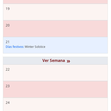
19
20
21
Días festivos:
Winter Solstice
»
22
23
24