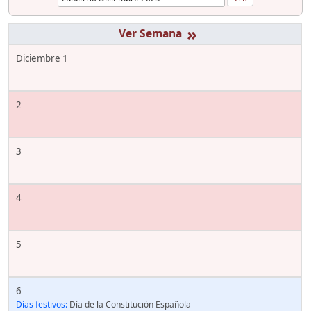
»
Diciembre 1
2
3
4
5
6
Días festivos:
Día de la Constitución Española