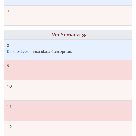
7
»
8
Días festivos:
Inmaculada Concepción.
9
10
11
12