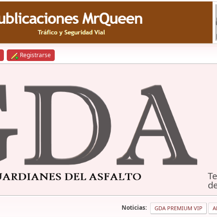
Registrarse
Te
de
Noticias:
GDA PREMIUM VIP
A