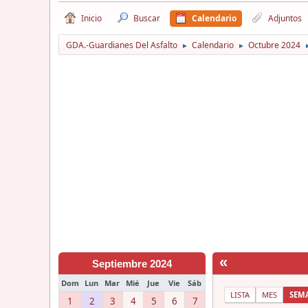
Inicio
Buscar
Calendario
Adjuntos
GDA.-Guardianes Del Asfalto
Calendario
Octubre 2024
►
►
«
Septiembre 2024
Dom
Lun
Mar
Mié
Jue
Vie
Sáb
LISTA
MES
SEM
1
2
3
4
5
6
7