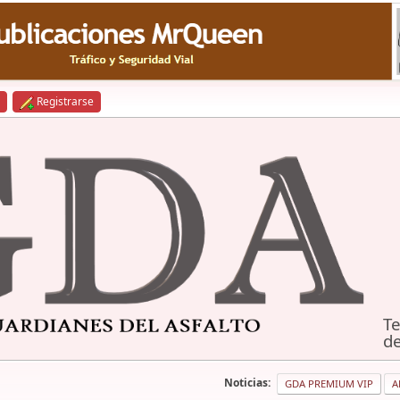
Registrarse
Te
de
Noticias:
GDA PREMIUM VIP
A