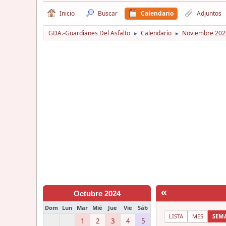
Inicio
Buscar
Calendario
Adjuntos
GDA.-Guardianes Del Asfalto
Calendario
Noviembre 202
►
►
«
Octubre 2024
Dom
Lun
Mar
Mié
Jue
Vie
Sáb
LISTA
MES
SEM
1
2
3
4
5