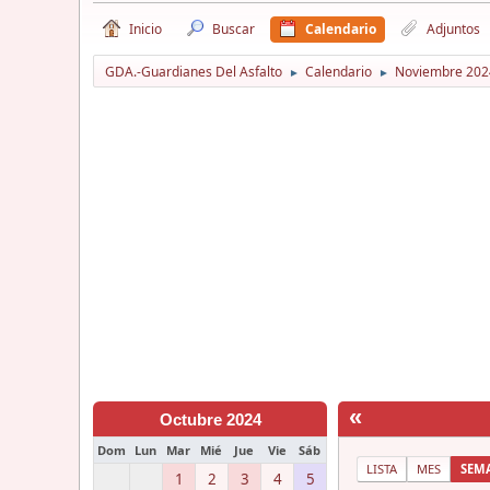
Inicio
Buscar
Calendario
Adjuntos
GDA.-Guardianes Del Asfalto
Calendario
Noviembre 202
►
►
«
Octubre 2024
Dom
Lun
Mar
Mié
Jue
Vie
Sáb
LISTA
MES
SEM
1
2
3
4
5