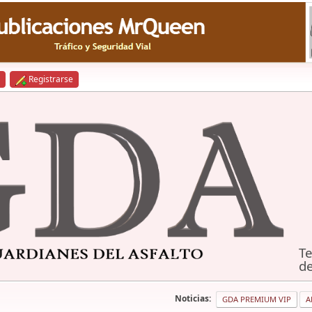
Registrarse
Te
de
Noticias:
GDA PREMIUM VIP
A