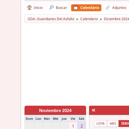
Inicio
Buscar
Calendario
Adjuntos
GDA.-Guardianes Del Asfalto
Calendario
Diciembre 202
►
►
«
Noviembre 2024
Dom
Lun
Mar
Mié
Jue
Vie
Sáb
LISTA
MES
SEM
1
2