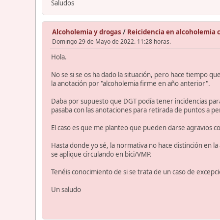
Saludos
Alcoholemia y drogas
/
Reicidencia en alcoholemia 
Domingo 29 de Mayo de 2022. 11:28 horas.
Hola.
No se si se os ha dado la situación, pero hace tiempo q
la anotación por "alcoholemia firme en año anterior".
Daba por supuesto que DGT podía tener incidencias para
pasaba con las anotaciones para retirada de puntos a per
El caso es que me planteo que pueden darse agravios compa
Hasta donde yo sé, la normativa no hace distinción en la
se aplique circulando en bici/VMP.
Tenéis conocimiento de si se trata de un caso de excepc
Un saludo