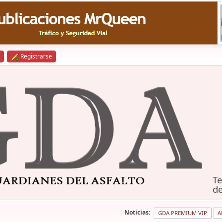
Registrarse
Te
de
Noticias:
GDA PREMIUM VIP
A