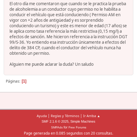
El otro día me comentaron que cuando se le practica la prueba
de alcoholemia a un conductor cuyo permiso no le habilita a
conducir el vehículo que está conduciendo ( Permiso AM en
vigor con +2 años de antigüedad y es sorprendido
conduciendo un turismo) y este es menor de edad (17 años) se
le aplica como tasa referencia la más restrictiva (0,15 mg/l) a
efectos de sanción. Me hicieron referencia a la instrucción DGT
99/S-36. Yo entiendo esa instrucción únicamente a efectos del
delito de 384 CP, cuando el conductor del vehículo nunca ha
obtenido un permiso.
Alguien me puede aclarar la duda? Un saludo
Páginas
1
|
|
Ayuda
Reglas y Términos
Ir Arriba ▲
,
SMF 2.1.6 © 2025
Simple Machines
for
SMFAds
Free Forums
Page generada en 0.085 segundos con 20 consultas.