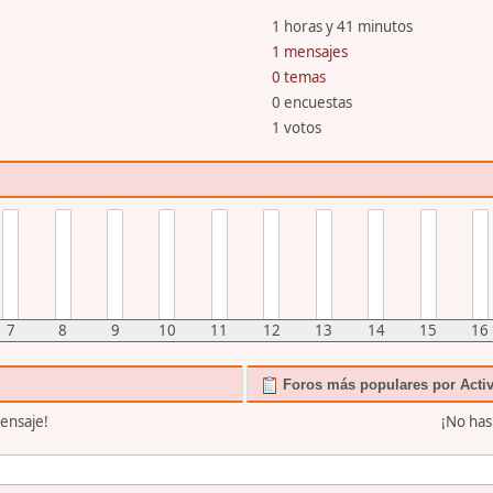
1 horas y 41 minutos
1 mensajes
0 temas
0 encuestas
1 votos
7
8
9
10
11
12
13
14
15
16
Foros más populares por Acti
ensaje!
¡No has