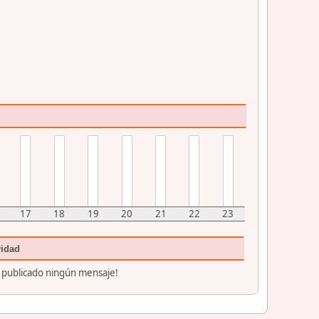
17
18
19
20
21
22
23
vidad
 publicado ningún mensaje!