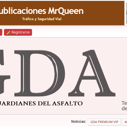
Registrarse
Te
de
Noticias:
GDA PREMIUM VIP
A