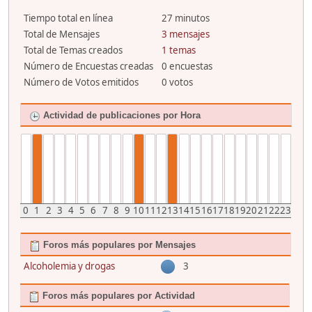
Tiempo total en línea
27 minutos
Total de Mensajes
3 mensajes
Total de Temas creados
1 temas
Número de Encuestas creadas
0 encuestas
Número de Votos emitidos
0 votos
Actividad de publicaciones por Hora
0
1
2
3
4
5
6
7
8
9
10
11
12
13
14
15
16
17
18
19
20
21
22
23
Foros más populares por Mensajes
Alcoholemia y drogas
3
Foros más populares por Actividad