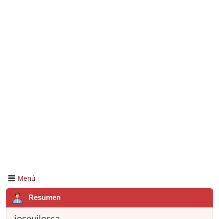
Menú
Resumen
josevilorca