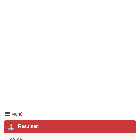
Menú
Resumen
3635