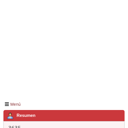
Menú
Resumen
3635