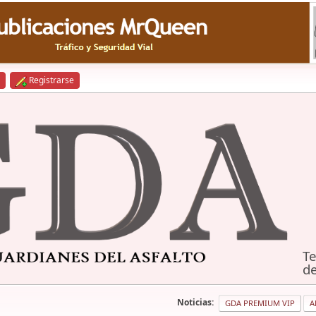
Registrarse
Te
de
Noticias:
GDA PREMIUM VIP
A