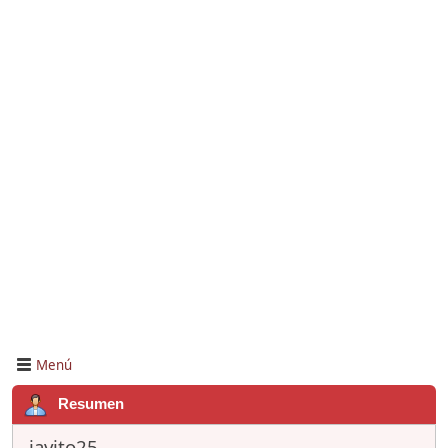
Menú
Resumen
javito25