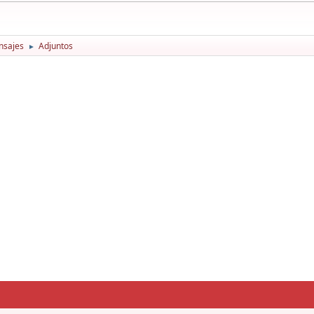
nsajes
Adjuntos
►