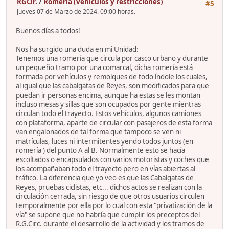
RGCir.
/
Romería (vehículos y restricciones)
#5
Jueves 07 de Marzo de 2024. 09:00 horas.
Buenos días a todos!
Nos ha surgido una duda en mi Unidad:
Tenemos una romería que circula por casco urbano y durante
un pequeño tramo por una comarcal, dicha romería está
formada por vehículos y remolques de todo índole los cuales,
al igual que las cabalgatas de Reyes, son modificados para que
puedan ir personas encima, aunque ha estas se les montan
incluso mesas y sillas que son ocupados por gente mientras
circulan todo el trayecto. Estos vehículos, algunos camiones
con plataforma, aparte de circular con pasajeros de esta forma
van engalonados de tal forma que tampoco se ven ni
matrículas, luces ni intermitentes yendo todos juntos (en
romería ) del punto A al B. Normalmente esto se hacía
escoltados o encapsulados con varios motoristas y coches que
los acompañaban todo el trayecto pero en vías abiertas al
tráfico. La diferencia que yo veo es que las Cabalgatas de
Reyes, pruebas ciclistas, etc... dichos actos se realizan con la
circulación cerrada, sin riesgo de que otros usuarios circulen
temporalmente por ella por lo cual con esta "privatización de la
vía" se supone que no habría que cumplir los preceptos del
R.G.Circ. durante el desarrollo de la actividad y los tramos de