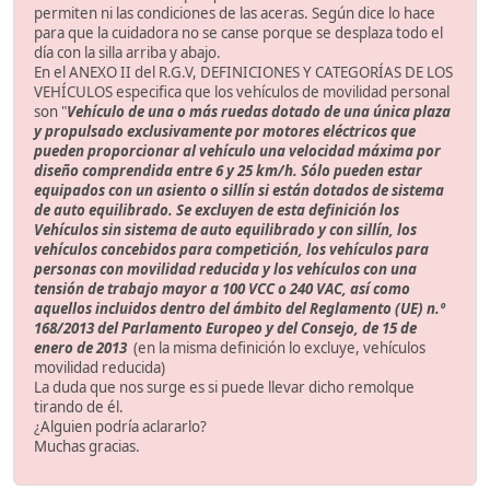
permiten ni las condiciones de las aceras. Según dice lo hace
para que la cuidadora no se canse porque se desplaza todo el
día con la silla arriba y abajo.
En el ANEXO II del R.G.V, DEFINICIONES Y CATEGORÍAS DE LOS
VEHÍCULOS especifica que los vehículos de movilidad personal
son "
Vehículo de una o más ruedas dotado de una única plaza
y propulsado exclusivamente por motores eléctricos que
pueden proporcionar al vehículo una velocidad máxima por
diseño comprendida entre 6 y 25 km/h. Sólo pueden estar
equipados con un asiento o sillín si están dotados de sistema
de auto equilibrado. Se excluyen de esta definición los
Vehículos sin sistema de auto equilibrado y con sillín, los
vehículos concebidos para competición, los vehículos para
personas con movilidad reducida y los vehículos con una
tensión de trabajo mayor a 100 VCC o 240 VAC, así como
aquellos incluidos dentro del ámbito del Reglamento (UE) n.º
168/2013 del Parlamento Europeo y del Consejo, de 15 de
enero de 2013
(en la misma definición lo excluye, vehículos
movilidad reducida)
La duda que nos surge es si puede llevar dicho remolque
tirando de él.
¿Alguien podría aclararlo?
Muchas gracias.