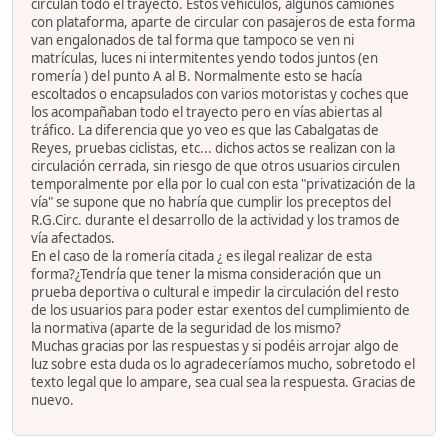
circulan todo el trayecto. Estos vehículos, algunos camiones
con plataforma, aparte de circular con pasajeros de esta forma
van engalonados de tal forma que tampoco se ven ni
matrículas, luces ni intermitentes yendo todos juntos (en
romería ) del punto A al B. Normalmente esto se hacía
escoltados o encapsulados con varios motoristas y coches que
los acompañaban todo el trayecto pero en vías abiertas al
tráfico. La diferencia que yo veo es que las Cabalgatas de
Reyes, pruebas ciclistas, etc... dichos actos se realizan con la
circulación cerrada, sin riesgo de que otros usuarios circulen
temporalmente por ella por lo cual con esta "privatización de la
vía" se supone que no habría que cumplir los preceptos del
R.G.Circ. durante el desarrollo de la actividad y los tramos de
vía afectados.
En el caso de la romería citada ¿ es ilegal realizar de esta
forma?¿Tendría que tener la misma consideración que un
prueba deportiva o cultural e impedir la circulación del resto
de los usuarios para poder estar exentos del cumplimiento de
la normativa (aparte de la seguridad de los mismo?
Muchas gracias por las respuestas y si podéis arrojar algo de
luz sobre esta duda os lo agradeceríamos mucho, sobretodo el
texto legal que lo ampare, sea cual sea la respuesta. Gracias de
nuevo.