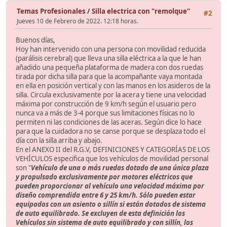
Temas Profesionales
/
Silla electrica con "remolque"
#2
Jueves 10 de Febrero de 2022. 12:18 horas.
Buenos días,
Hoy han intervenido con una persona con movilidad reducida
(parálisis cerebral) que lleva una silla eléctrica a la que le han
añadido una pequeña plataforma de madera con dos ruedas
tirada por dicha silla para que la acompañante vaya montada
en ella en posición vertical y con las manos en los asideros de la
silla. Circula exclusivamente por la acera y tiene una velocidad
máxima por construcción de 9 km/h según el usuario pero
nunca va a más de 3-4 porque sus limitaciones físicas no lo
permiten ni las condiciones de las aceras. Según dice lo hace
para que la cuidadora no se canse porque se desplaza todo el
día con la silla arriba y abajo.
En el ANEXO II del R.G.V, DEFINICIONES Y CATEGORÍAS DE LOS
VEHÍCULOS especifica que los vehículos de movilidad personal
son "
Vehículo de una o más ruedas dotado de una única plaza
y propulsado exclusivamente por motores eléctricos que
pueden proporcionar al vehículo una velocidad máxima por
diseño comprendida entre 6 y 25 km/h. Sólo pueden estar
equipados con un asiento o sillín si están dotados de sistema
de auto equilibrado. Se excluyen de esta definición los
Vehículos sin sistema de auto equilibrado y con sillín, los