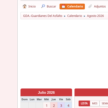
Inicio
Buscar
Calendario
Adjuntos
GDA.-Guardianes Del Asfalto
Calendario
Agosto 2026
►
►
Julio 2026
Dom
Lun
Mar
Mié
Jue
Vie
Sáb
LISTA
MES
SEM
1
2
3
4