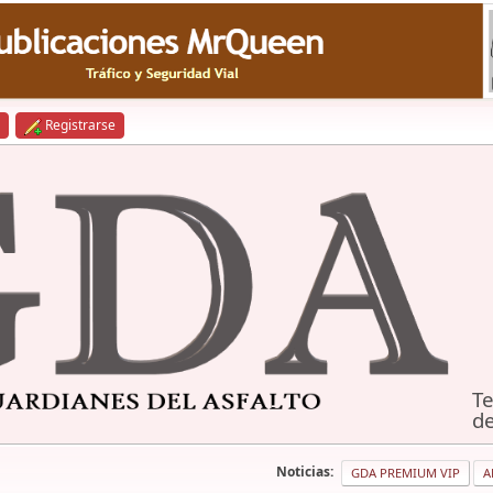
Registrarse
Te
de
Noticias:
GDA PREMIUM VIP
A