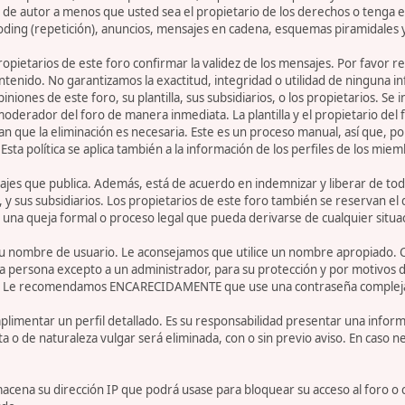
de autor a menos que usted sea el propietario de los derechos o tenga el
oding (repetición), anuncios, mensajes en cadena, esquemas piramidales y
 propietarios de este foro confirmar la validez de los mensajes. Por fav
ntenido. No garantizamos la exactitud, integridad o utilidad de ninguna 
iniones de este foro, su plantilla, sus subsidiarios, o los propietarios. S
 moderador del foro de manera inmediata. La plantilla y el propietario del
n que la eliminación es necesaria. Este es un proceso manual, así que, p
ta política se aplica también a la información de los perfiles de los miem
jes que publica. Además, está de acuerdo en indemnizar y liberar de toda
la, y sus subsidiarios. Los propietarios de este foro también se reservan e
 una queja formal o proceso legal que pueda derivarse de cualquier situa
r su nombre de usuario. Le aconsejamos que utilice un nombre apropiado. 
 persona excepto a un administrador, para su protección y por motivos d
. Le recomendamos ENCARECIDAMENTE que use una contraseña compleja y ú
limentar un perfil detallado. Es su responsabilidad presentar una informa
ta o de naturaleza vulgar será eliminada, con o sin previo aviso. En caso 
acena su dirección IP que podrá usase para bloquear su acceso al foro o 