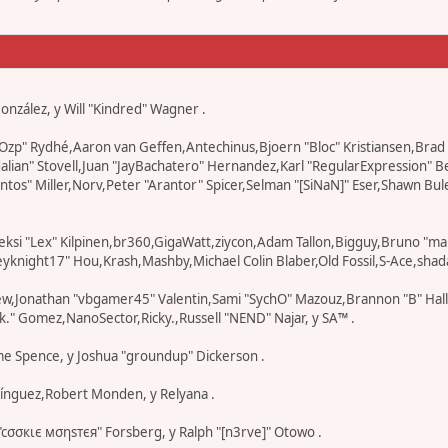
 González, y Will "Kindred" Wagner .
r "Ozp" Rydhé,Aaron van Geffen,Antechinus,Bjoern "Bloc" Kristiansen,Br
edalian" Stovell,Juan "JayBachatero" Hernandez,Karl "RegularExpression
os" Miller,Norv,Peter "Arantor" Spicer,Selman "[SiNaN]" Eser,Shawn Bul
eksi "Lex" Kilpinen,br360,GigaWatt,ziycon,Adam Tallon,Bigguy,Bruno "ma
knight17" Hou,Krash,Mashby,Michael Colin Blaber,Old Fossil,S-Ace,shad
ew,Jonathan "vbgamer45" Valentin,Sami "SychO" Mazouz,Brannon "B" Hal
k." Gomez,NanoSector,Ricky.,Russell "NEND" Najar, y SA™ .
eme Spence, y Joshua "groundup" Dickerson .
ínguez,Robert Monden, y Relyana .
 "cσσкιє мσηѕтєя" Forsberg, y Ralph "[n3rve]" Otowo .