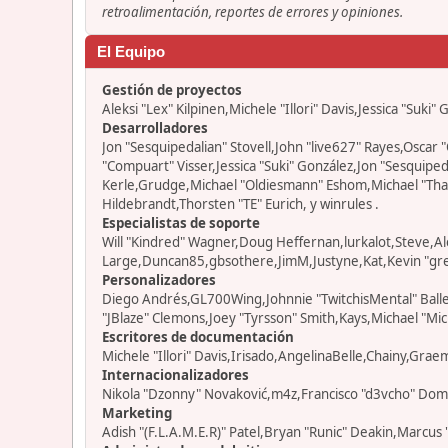
retroalimentación, reportes de errores y opiniones.
El Equipo
Gestión de proyectos
Aleksi "Lex" Kilpinen,Michele "Illori" Davis,Jessica "Suki"
Desarrolladores
Jon "Sesquipedalian" Stovell,John "live627" Rayes,Osca
"Compuart" Visser,Jessica "Suki" González,Jon "Sesquip
Kerle,Grudge,Michael "Oldiesmann" Eshom,Michael "Thant
Hildebrandt,Thorsten "TE" Eurich, y winrules .
Especialistas de soporte
Will "Kindred" Wagner,Doug Heffernan,lurkalot,Steve,Al
Large,Duncan85,gbsothere,JimM,Justyne,Kat,Kevin "grey
Personalizadores
Diego Andrés,GL700Wing,Johnnie "TwitchisMental" Ball
"JBlaze" Clemons,Joey "Tyrsson" Smith,Kays,Michael "Mic
Escritores de documentación
Michele "Illori" Davis,Irisado,AngelinaBelle,Chainy,Gra
Internacionalizadores
Nikola "Dzonny" Novaković,m4z,Francisco "d3vcho" Dom
Marketing
Adish "(F.L.A.M.E.R)" Patel,Bryan "Runic" Deakin,Marcus