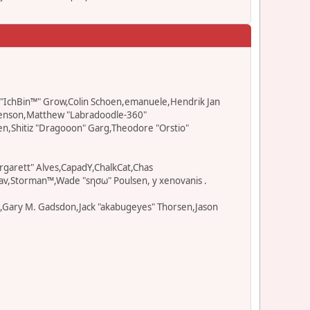
ad "IchBin™" Grow,Colin Schoen,emanuele,Hendrik Jan
" Benson,Matthew "Labradoodle-360"
en,Shitiz "Dragooon" Garg,Theodore "Orstio"
rgarett" Alves,CapadY,ChalkCat,Chas
av,Storman™,Wade "sησω" Poulsen, y xenovanis .
l,Gary M. Gadsdon,Jack "akabugeyes" Thorsen,Jason