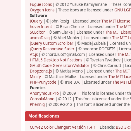
Fugue Icons
| © 2012 Yusuke Kamiyamane | These icons 
Oxygen Icons
| These icons are licensed under
GNU LGP
Software
JQuery
| © John Resig | Licensed under
The MIT License
hoverIntent
| © Brian Cherne | Licensed under
The MIT
SCEditor
| © Sam Clarke | Licensed under
The MIT Licen
animaDrag
| © Abel Mohler | Licensed under
The MIT Li
jQuery Custom Scrollbar
| © Maciej Zubala | Licensed u
jQuery Responsive Slider
| © booncon ROCKETS | Licen
At.js
| © chord.luo@gmail.com | Licensed under
The MIT
HTML5 Desktop Notifications
| © Tsvetan Tsvetkov | Li
GAuth Code Generator/Validator
| © Chris Cornutt | L
Dropzone.js
| © Matias Meno | Licensed under
The MIT 
Minify
| © Matthias Mullie | Licensed under
The MIT Lice
PHP-Punycode
| © True B.V. | Licensed under
The MIT L
Fuentes
Anonymous Pro
| © 2009 | This font is licensed under t
ConsolaMono
| © 2012 | This font is licensed under the
Phennig
| © 2009-2012 | This font is licensed under the
Modificaciones
Curve2 Color Changer: Versión 1.4.1
| Licencia:
BSD 3-cl