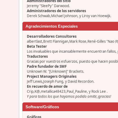
Administradores del sitio
Jeremy "SleePy" Darwood.
Administradores de los servidores
Derek Schwab,Michael Johnson, y Liroy van Hoewijk.
Agradecimientos Especiales
Desarrolladores Consultores
albertlast,Brett Flannigan,Mark Rose,René-Gilles "Nao 尚
Beta Tester
Los invaluables que incansablemente encuentran fallos, 
Traductores
Gracias por vuestros esfuerzos, puesto que hacen posib
Padre fundador de SMF
Unknown W. "[Unknown]" Brackets.
Project Managers Originales
Jeff Lewis,Joseph Fung, y David Recordon.
En recuerdo de amor de
Crip,K@,metallica48423,Paul_Pauline, y Rock Lee .
Y para todos los que hayamos podido omitir, ¡gracias!
Software/Gráficos
Gráficos