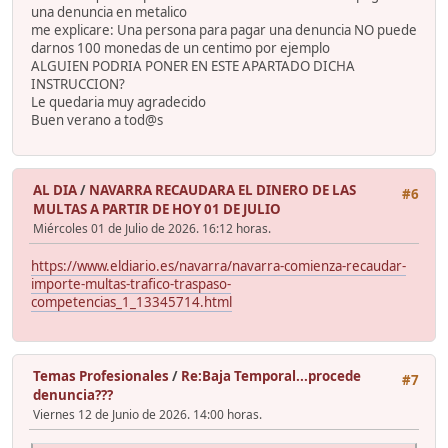
una denuncia en metalico
me explicare: Una persona para pagar una denuncia NO puede
darnos 100 monedas de un centimo por ejemplo
ALGUIEN PODRIA PONER EN ESTE APARTADO DICHA
INSTRUCCION?
Le quedaria muy agradecido
Buen verano a tod@s
AL DIA
/
NAVARRA RECAUDARA EL DINERO DE LAS
#6
MULTAS A PARTIR DE HOY 01 DE JULIO
Miércoles 01 de Julio de 2026. 16:12 horas.
https://www.eldiario.es/navarra/navarra-comienza-recaudar-
importe-multas-trafico-traspaso-
competencias_1_13345714.html
Temas Profesionales
/
Re:Baja Temporal...procede
#7
denuncia???
Viernes 12 de Junio de 2026. 14:00 horas.