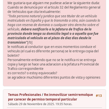
Me gustaria que alguien me pudiese aclarar la siguiente duda:
Cuando se denuncia por el articulo 32 del Reglamento general
de Vehiculos que cita textualmente:
"Toda persona natural y juridica que sea titular de un vehículo
matriculado en España y que lo transmita a otra, aún cuando lo
haga con reserva de dominio o cualquier otro derecho sobre el
vehículo,
debera notificarlo a la Jefatura de Trafico de la
provincia donde tenga su domicilio legal o a aquella que fue
matriculado el vehículo en el plazo de
diez dias
desde la
transmision"
[/b]
le notificais al conductor que en esos momentos conduce el
vehiculo (el cual es diferente persona) se le entrega copia del
boletin?
Personalmente entiendo que no se le notifica ni se entrega
copia y luego se hace una aclaracion a la Jefatura Provincial de
Trafico correspondiente
es correcto? o estoy equivocado?
se agradece muchisimo diferentes puntos de vista y opiniones
Temas Profesionales
/
Re:inmovilizar semirremolque
#13
por carecer de permiso temporal particular
Sábado 29 de Noviembre de 2025. 19:35 horas.