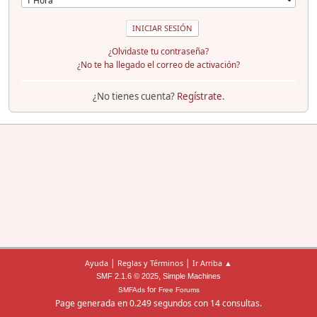
¿Olvidaste tu contraseña?
¿No te ha llegado el correo de activación?
¿No tienes cuenta?
Regístrate
.
|
|
Ayuda
Reglas y Términos
Ir Arriba ▲
,
SMF 2.1.6 © 2025
Simple Machines
for
SMFAds
Free Forums
Page generada en 0.249 segundos con 14 consultas.