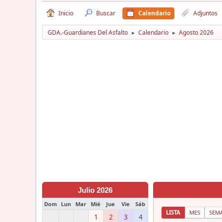
Inicio
Buscar
Calendario
Adjuntos
GDA.-Guardianes Del Asfalto
Calendario
Agosto 2026
►
►
Julio 2026
Dom
Lun
Mar
Mié
Jue
Vie
Sáb
LISTA
MES
SEM
1
2
3
4