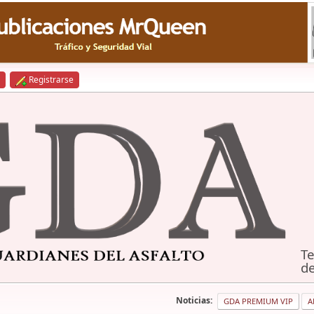
Registrarse
Te
de
Noticias:
GDA PREMIUM VIP
A