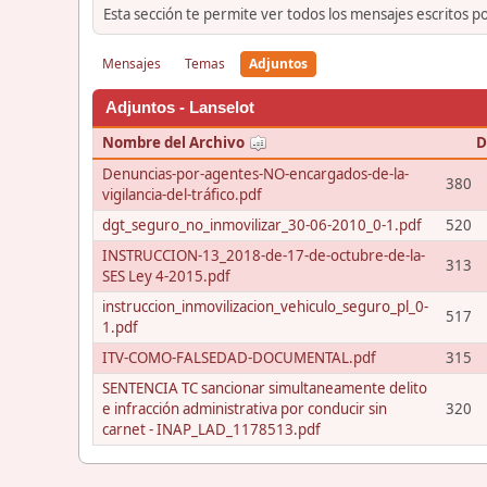
Esta sección te permite ver todos los mensajes escritos p
Mensajes
Temas
Adjuntos
Adjuntos - Lanselot
Nombre del Archivo
D
Denuncias-por-agentes-NO-encargados-de-la-
380
vigilancia-del-tráfico.pdf
dgt_seguro_no_inmovilizar_30-06-2010_0-1.pdf
520
INSTRUCCION-13_2018-de-17-de-octubre-de-la-
313
SES Ley 4-2015.pdf
instruccion_inmovilizacion_vehiculo_seguro_pl_0-
517
1.pdf
ITV-COMO-FALSEDAD-DOCUMENTAL.pdf
315
SENTENCIA TC sancionar simultaneamente delito
e infracción administrativa por conducir sin
320
carnet - INAP_LAD_1178513.pdf