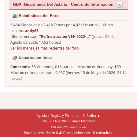
GDA.-Guardianes Del Asfalto - Centro de Información
Estadísticas del Foro
5,484 Mensajes en 2,418 Temas por 4,021 Usuarios - Último
usuario:
andy63
Último mensaje:
"
Re:Instrucción VEH 2022-...
"
(Jueves 06 de
Agosto de 2026. 17:52 horas.)
Ver los mensajes más recientes del foro.
Usuarios en línea
Conectado:
58 Visitantes, 0 Usuarios - Máximo en linea hoy:
109
-
Máximo en linea siempre: 9,937 (Viernes 15 de Mayo de 2026. 21:14
horas.)
|
|
Ayuda
Reglas y Términos
Ir Arriba ▲
,
SMF 2.1.6 © 2025
Simple Machines
for
SMFAds
Free Forums
Page generada en 0.490 segundos con 18 consultas.