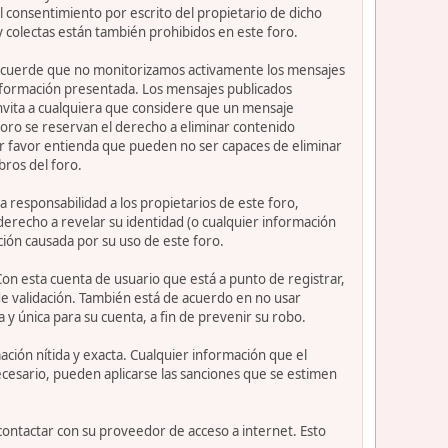
 consentimiento por escrito del propietario de dicho
 colectas están también prohibidos en este foro.
or recuerde que no monitorizamos activamente los mensajes
información presentada. Los mensajes publicados
e invita a cualquiera que considere que un mensaje
 foro se reservan el derecho a eliminar contenido
or favor entienda que pueden no ser capaces de eliminar
bros del foro.
 responsabilidad a los propietarios de este foro,
l derecho a revelar su identidad (o cualquier información
ción causada por su uso de este foro.
Con esta cuenta de usuario que está a punto de registrar,
e validación. También está de acuerdo en no usar
nica para su cuenta, a fin de prevenir su robo.
ción nítida y exacta. Cualquier información que el
necesario, pueden aplicarse las sanciones que se estimen
contactar con su proveedor de acceso a internet. Esto