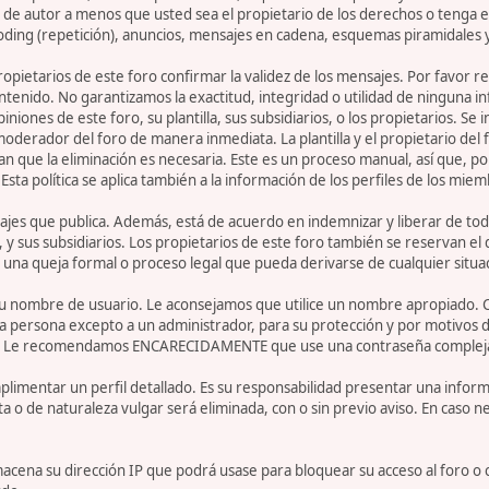
de autor a menos que usted sea el propietario de los derechos o tenga el
oding (repetición), anuncios, mensajes en cadena, esquemas piramidales y
 propietarios de este foro confirmar la validez de los mensajes. Por fav
ntenido. No garantizamos la exactitud, integridad o utilidad de ninguna 
iniones de este foro, su plantilla, sus subsidiarios, o los propietarios. S
 moderador del foro de manera inmediata. La plantilla y el propietario del
n que la eliminación es necesaria. Este es un proceso manual, así que, p
ta política se aplica también a la información de los perfiles de los miem
jes que publica. Además, está de acuerdo en indemnizar y liberar de toda
la, y sus subsidiarios. Los propietarios de este foro también se reservan e
 una queja formal o proceso legal que pueda derivarse de cualquier situa
r su nombre de usuario. Le aconsejamos que utilice un nombre apropiado. 
 persona excepto a un administrador, para su protección y por motivos d
. Le recomendamos ENCARECIDAMENTE que use una contraseña compleja y ú
limentar un perfil detallado. Es su responsabilidad presentar una informa
ta o de naturaleza vulgar será eliminada, con o sin previo aviso. En caso 
acena su dirección IP que podrá usase para bloquear su acceso al foro o 