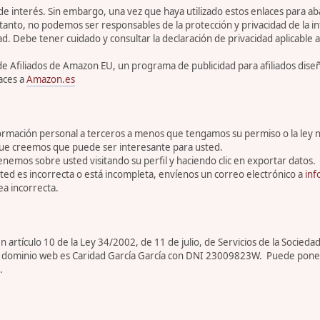
 de interés. Sin embargo, una vez que haya utilizado estos enlaces para 
tanto, no podemos ser responsables de la protección y privacidad de la inf
ad. Debe tener cuidado y consultar la declaración de privacidad aplicable a
de Afiliados de Amazon EU, un programa de publicidad para afiliados dis
aces a
Amazon.es
rmación personal a terceros a menos que tengamos su permiso o la ley n
que creemos que puede ser interesante para usted.
enemos sobre usted visitando su perfil y haciendo clic en exportar datos.
ed es incorrecta o está incompleta, envíenos un correo electrónico a
inf
a incorrecta.
artículo 10 de la Ley 34/2002, de 11 de julio, de Servicios de la Sociedad
ar de dominio web es Caridad García García con DNI 23009823W. Puede pone
.