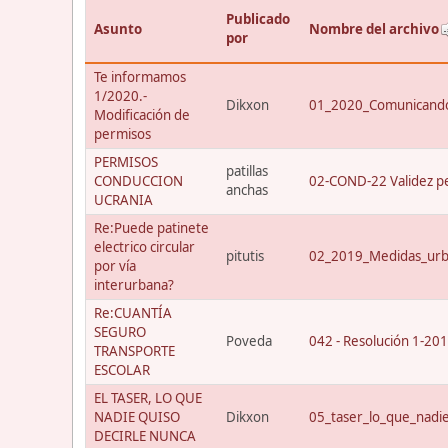
Publicado
Asunto
Nombre del archivo
por
Te informamos
1/2020.-
Dikxon
01_2020_Comunicando
Modificación de
permisos
PERMISOS
patillas
CONDUCCION
02-COND-22 Validez p
anchas
UCRANIA
Re:Puede patinete
electrico circular
pitutis
02_2019_Medidas_urba
por vía
interurbana?
Re:CUANTÍA
SEGURO
Poveda
042 - Resolución 1-20
TRANSPORTE
ESCOLAR
EL TASER, LO QUE
NADIE QUISO
Dikxon
05_taser_lo_que_nadi
DECIRLE NUNCA