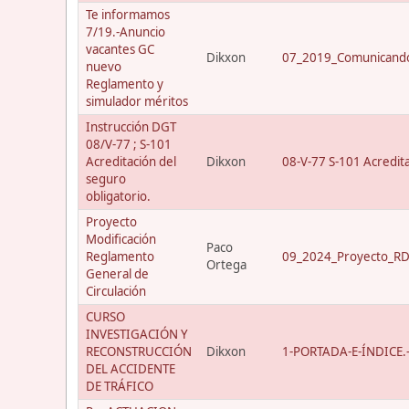
Te informamos
7/19.-Anuncio
vacantes GC
Dikxon
07_2019_Comunicando
nuevo
Reglamento y
simulador méritos
Instrucción DGT
08/V-77 ; S-101
Acreditación del
Dikxon
08-V-77 S-101 Acredit
seguro
obligatorio.
Proyecto
Modificación
Paco
Reglamento
09_2024_Proyecto_RD_
Ortega
General de
Circulación
CURSO
INVESTIGACIÓN Y
RECONSTRUCCIÓN
Dikxon
1-PORTADA-E-ÍNDICE.-C
DEL ACCIDENTE
DE TRÁFICO