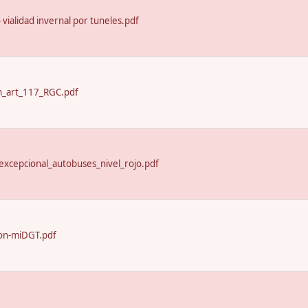
o vialidad invernal por tuneles.pdf
n_art_117_RGC.pdf
excepcional_autobuses_nivel_rojo.pdf
on-miDGT.pdf