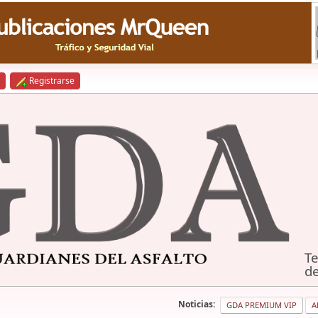
Registrarse
Te
de
Noticias:
GDA PREMIUM VIP
A