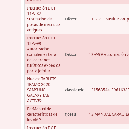
Instrucción DGT
11/V-87
Sustitución de
Dikxon
11_V_87_Sustitucion_p
placas de matricula
antiguas.
Instrucción DGT
12/V-99
Autorización
complementaria
Dikxon
12-V-99 Autorización c
de los trenes
turísticos expedida
por la Jefatur
Nuevas TABLETS
TRAMO 2020
SAMSUNG
alasalvuelo
121568544_39616388
GALAXY TAB
ACTIVE2
Re:Manual de
características de
fjoseu
13 MANUAL CARACTER
los VMP
Instrucción DGT