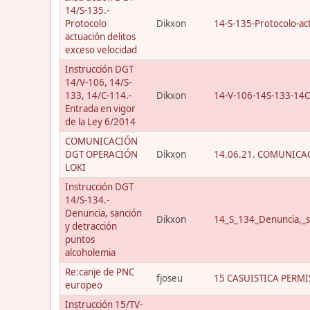
14/S-135.-
Protocolo
Dikxon
14-S-135-Protocolo-act
actuación delitos
exceso velocidad
Instrucción DGT
14/V-106, 14/S-
133, 14/C-114.-
Dikxon
14-V-106-14S-133-14C
Entrada en vigor
de la Ley 6/2014
COMUNICACIÓN
DGT OPERACIÓN
Dikxon
14.06.21. COMUNICAC
LOKI
Instrucción DGT
14/S-134.-
Denuncia, sanción
Dikxon
14_S_134_Denuncia,_s
y detracción
puntos
alcoholemia
Re:canje de PNC
fjoseu
15 CASUISTICA PERMI
europeo
Instrucción 15/TV-