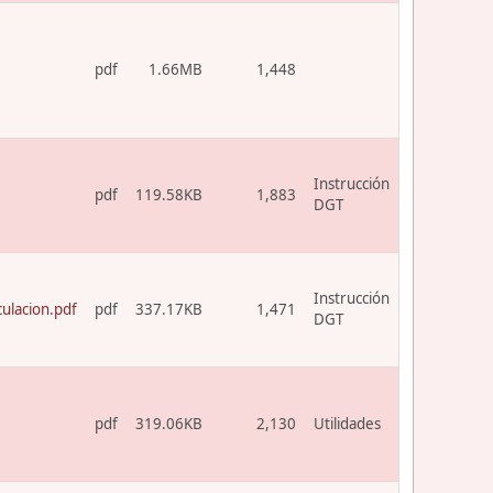
pdf
1.66MB
1,448
Instrucción
pdf
119.58KB
1,883
DGT
Instrucción
ulacion.pdf
pdf
337.17KB
1,471
DGT
pdf
319.06KB
2,130
Utilidades