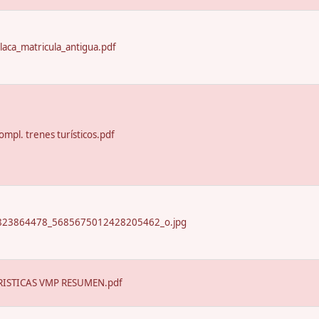
laca_matricula_antigua.pdf
ompl. trenes turísticos.pdf
23864478_5685675012428205462_o.jpg
ISTICAS VMP RESUMEN.pdf