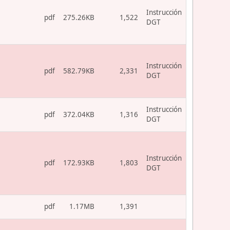
Instrucción
pdf
275.26KB
1,522
DGT
Instrucción
pdf
582.79KB
2,331
DGT
Instrucción
pdf
372.04KB
1,316
DGT
Instrucción
pdf
172.93KB
1,803
DGT
pdf
1.17MB
1,391