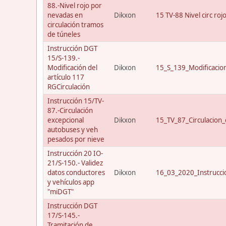
88.-Nivel rojo por
nevadas en
Dikxon
15 TV-88 Nivel circ roj
circulación tramos
de túneles
Instrucción DGT
15/S-139.-
Modificación del
Dikxon
15_S_139_Modificacio
artículo 117
RGCirculación
Instrucción 15/TV-
87.-Circulación
excepcional
Dikxon
15_TV_87_Circulacion_
autobuses y veh
pesados por nieve
Instrucción 20 IO-
21/S-150.- Validez
datos conductores
Dikxon
16_03_2020_Instrucci
y vehículos app
"miDGT"
Instrucción DGT
17/S-145.-
Tramitación de