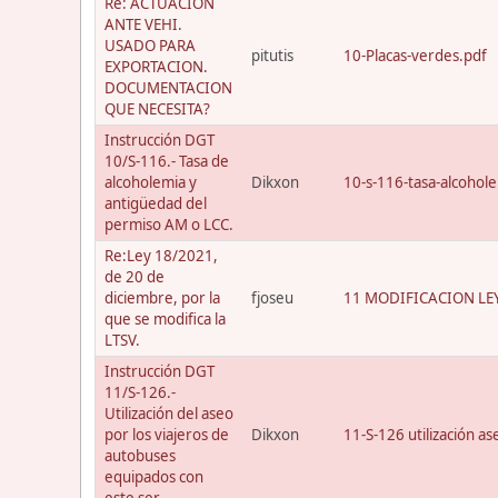
Re: ACTUACION
ANTE VEHI.
USADO PARA
pitutis
10-Placas-verdes.pdf
EXPORTACION.
DOCUMENTACION
QUE NECESITA?
Instrucción DGT
10/S-116.- Tasa de
alcoholemia y
Dikxon
10-s-116-tasa-alcohol
antigüedad del
permiso AM o LCC.
Re:Ley 18/2021,
de 20 de
diciembre, por la
fjoseu
11 MODIFICACION LEY
que se modifica la
LTSV.
Instrucción DGT
11/S-126.-
Utilización del aseo
por los viajeros de
Dikxon
11-S-126 utilización a
autobuses
equipados con
este ser