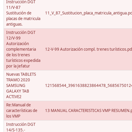
Instrucción DGT
11/V-87
Sustitución de
11_V_87_Sustitucion_placa_matricula_antigua.p
placas de matricula
antiguas.
Instrucción DGT
12/V-99
Autorización
complementaria
12-V-99 Autorización compl. trenes turísticos.pd
de los trenes
turísticos expedida
por la Jefatur
Nuevas TABLETS
TRAMO 2020
SAMSUNG
121568544_3961638823864478_56856750124
GALAXY TAB
ACTIVE2
Re:Manual de
características de
13 MANUAL CARACTERISTICAS VMP RESUMEN.
los VMP
Instrucción DGT
14/S-135.-