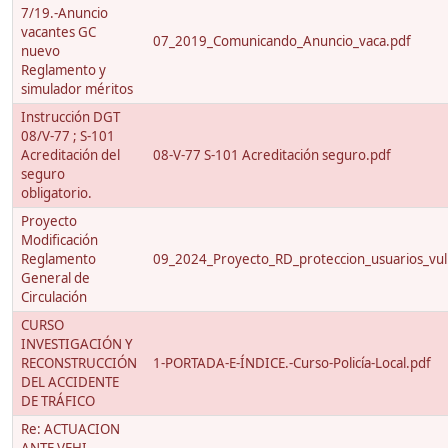
7/19.-Anuncio
vacantes GC
07_2019_Comunicando_Anuncio_vaca.pdf
nuevo
Reglamento y
simulador méritos
Instrucción DGT
08/V-77 ; S-101
Acreditación del
08-V-77 S-101 Acreditación seguro.pdf
seguro
obligatorio.
Proyecto
Modificación
Reglamento
09_2024_Proyecto_RD_proteccion_usuarios_vuln
General de
Circulación
CURSO
INVESTIGACIÓN Y
RECONSTRUCCIÓN
1-PORTADA-E-ÍNDICE.-Curso-Policía-Local.pdf
DEL ACCIDENTE
DE TRÁFICO
Re: ACTUACION