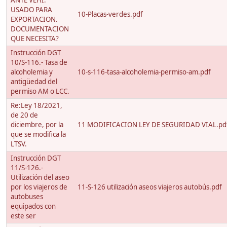
ANTE VEHI.
USADO PARA
10-Placas-verdes.pdf
EXPORTACION.
DOCUMENTACION
QUE NECESITA?
Instrucción DGT
10/S-116.- Tasa de
alcoholemia y
10-s-116-tasa-alcoholemia-permiso-am.pdf
antigüedad del
permiso AM o LCC.
Re:Ley 18/2021,
de 20 de
diciembre, por la
11 MODIFICACION LEY DE SEGURIDAD VIAL.pd
que se modifica la
LTSV.
Instrucción DGT
11/S-126.-
Utilización del aseo
por los viajeros de
11-S-126 utilización aseos viajeros autobús.pdf
autobuses
equipados con
este ser