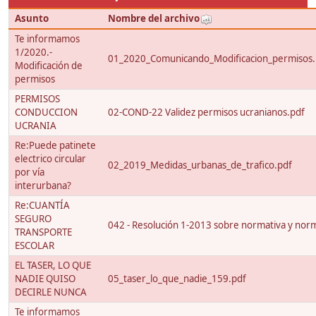
Asunto
Nombre del archivo
Te informamos
1/2020.-
01_2020_Comunicando_Modificacion_permisos.
Modificación de
permisos
PERMISOS
CONDUCCION
02-COND-22 Validez permisos ucranianos.pdf
UCRANIA
Re:Puede patinete
electrico circular
02_2019_Medidas_urbanas_de_trafico.pdf
por vía
interurbana?
Re:CUANTÍA
SEGURO
042 - Resolución 1-2013 sobre normativa y nor
TRANSPORTE
ESCOLAR
EL TASER, LO QUE
NADIE QUISO
05_taser_lo_que_nadie_159.pdf
DECIRLE NUNCA
Te informamos