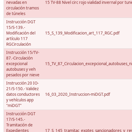
nevadas en
15 TV-88 Nivel circ rojo vialidad invernal por tun
circulación tramos
de túneles
Instrucción DGT
15/S-139.-
Modificación del
15_S_139_Modificacion_art_117_RGC.pdf
artículo 117
RGCirculación
Instrucción 15/TV-
87.-Circulación
excepcional
15_TV_87_Circulacion_excepcional_autobuses_ni
autobuses y veh
pesados por nieve
Instrucción 20 IO-
21/S-150.- Validez
datos conductores
16_03_2020_Instruccion-miDGT.pdf
y vehículos app
"miDGT"
Instrucción DGT
17/S-145.-
Tramitación de
Expedientes
17_S_145_tramitac_exptes_sancionadores_y_res