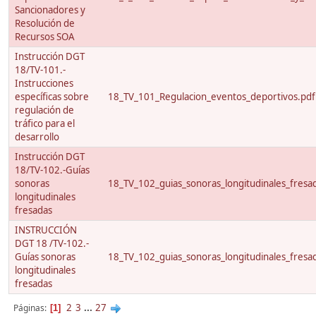
Sancionadores y
Resolución de
Recursos SOA
Instrucción DGT
18/TV-101.-
Instrucciones
específicas sobre
18_TV_101_Regulacion_eventos_deportivos.pdf
regulación de
tráfico para el
desarrollo
Instrucción DGT
18/TV-102.-Guías
sonoras
18_TV_102_guias_sonoras_longitudinales_fresa
longitudinales
fresadas
INSTRUCCIÓN
DGT 18 /TV-102.-
Guías sonoras
18_TV_102_guias_sonoras_longitudinales_fresa
longitudinales
fresadas
2
3
...
27
Páginas
1