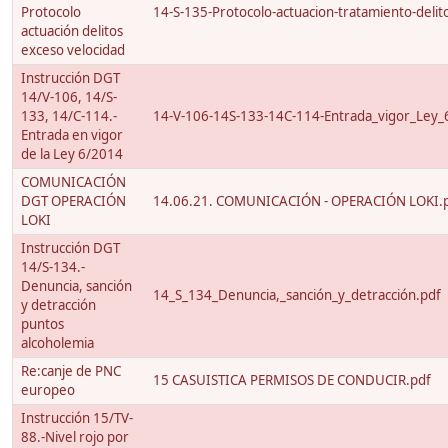
Protocolo
14-S-135-Protocolo-actuacion-tratamiento-delito
actuación delitos
exceso velocidad
Instrucción DGT
14/V-106, 14/S-
133, 14/C-114.-
14-V-106-14S-133-14C-114-Entrada_vigor_Ley_
Entrada en vigor
de la Ley 6/2014
COMUNICACIÓN
DGT OPERACIÓN
14.06.21. COMUNICACIÓN - OPERACIÓN LOKI.
LOKI
Instrucción DGT
14/S-134.-
Denuncia, sanción
14_S_134_Denuncia,_sanción_y_detracción.pdf
y detracción
puntos
alcoholemia
Re:canje de PNC
15 CASUISTICA PERMISOS DE CONDUCIR.pdf
europeo
Instrucción 15/TV-
88.-Nivel rojo por