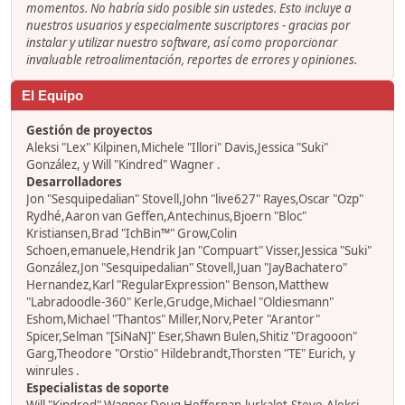
momentos. No habría sido posible sin ustedes. Esto incluye a
nuestros usuarios y especialmente suscriptores - gracias por
instalar y utilizar nuestro software, así como proporcionar
invaluable retroalimentación, reportes de errores y opiniones.
El Equipo
Gestión de proyectos
Aleksi "Lex" Kilpinen,Michele "Illori" Davis,Jessica "Suki"
González, y Will "Kindred" Wagner .
Desarrolladores
Jon "Sesquipedalian" Stovell,John "live627" Rayes,Oscar "Ozp"
Rydhé,Aaron van Geffen,Antechinus,Bjoern "Bloc"
Kristiansen,Brad "IchBin™" Grow,Colin
Schoen,emanuele,Hendrik Jan "Compuart" Visser,Jessica "Suki"
González,Jon "Sesquipedalian" Stovell,Juan "JayBachatero"
Hernandez,Karl "RegularExpression" Benson,Matthew
"Labradoodle-360" Kerle,Grudge,Michael "Oldiesmann"
Eshom,Michael "Thantos" Miller,Norv,Peter "Arantor"
Spicer,Selman "[SiNaN]" Eser,Shawn Bulen,Shitiz "Dragooon"
Garg,Theodore "Orstio" Hildebrandt,Thorsten "TE" Eurich, y
winrules .
Especialistas de soporte