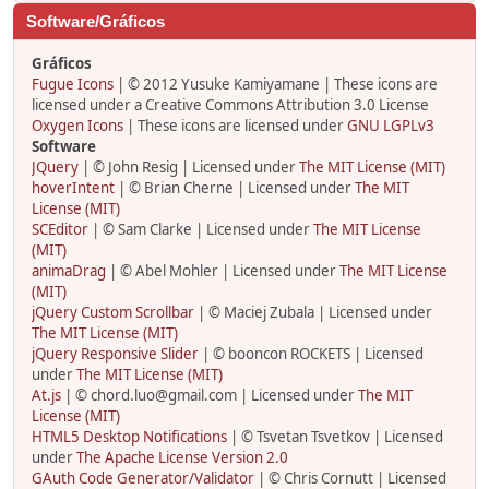
Software/Gráficos
Gráficos
Fugue Icons
| © 2012 Yusuke Kamiyamane | These icons are
licensed under a Creative Commons Attribution 3.0 License
Oxygen Icons
| These icons are licensed under
GNU LGPLv3
Software
JQuery
| © John Resig | Licensed under
The MIT License (MIT)
hoverIntent
| © Brian Cherne | Licensed under
The MIT
License (MIT)
SCEditor
| © Sam Clarke | Licensed under
The MIT License
(MIT)
animaDrag
| © Abel Mohler | Licensed under
The MIT License
(MIT)
jQuery Custom Scrollbar
| © Maciej Zubala | Licensed under
The MIT License (MIT)
jQuery Responsive Slider
| © booncon ROCKETS | Licensed
under
The MIT License (MIT)
At.js
| © chord.luo@gmail.com | Licensed under
The MIT
License (MIT)
HTML5 Desktop Notifications
| © Tsvetan Tsvetkov | Licensed
under
The Apache License Version 2.0
GAuth Code Generator/Validator
| © Chris Cornutt | Licensed