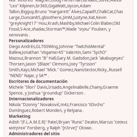
Will "Kindred" Wagner,Doug Heffernan,lurkalot,Steve,Aleksi
"Lex" Kilpinen,br360,GigaWatt,ziycon,Adam
Tallon,Bigguy,Bruno "margarett" Alves,CapadY,ChalkCat,Chas
Large,Duncan85,gbsothere,JimM,Justyne,Kat,Kevin
"greyknight17" Hou,Krash,Mashby,Michael Colin Blaber,Old
Fossil,S-Ace,shadav,Storman™,Wade "sησω" Poulsen, y
xenovanis .
Personalizadores
Diego Andrés,GL700Wing,Johnnie "TwitchisMental"
Ballew,Jonathan "vbgamer45" Valentin,Sami "SychO"
Mazouz,Brannon "B" Hall,Gary M. Gadsdon,Jack "akabugeyes"
Thorsen,Jason "JBlaze" Clemons,Joey "Tyrsson"
Smith,Kays,Michael "Mick." Gomez,NanoSector,Ricky.,Russell
"NEND" Najar, y SA™ .
Escritores de documentación
Michele "Illori" Davis,Irisado,AngelinaBelle,Chainy,Graeme
Spence, y Joshua "groundup" Dickerson .
Internacionalizadores
Nikola "Dzonny" Novaković,m4z,Francisco "d3vcho"
Domínguez,Robert Monden, y Relyana .
Marketing
Adish "(F.L.A.M.E.R)" Patel,Bryan "Runic" Deakin,Marcus "cσσкιє
мσηѕтєя" Forsberg, y Ralph "[n3rve]" Otowo .
Administradores del sitio