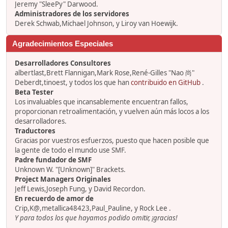
Jeremy "SleePy" Darwood.
Administradores de los servidores
Derek Schwab,Michael Johnson, y Liroy van Hoewijk.
Agradecimientos Especiales
Desarrolladores Consultores
albertlast,Brett Flannigan,Mark Rose,René-Gilles "Nao 尚"
Deberdt,tinoest, y todos los que han
contribuido en GitHub
.
Beta Tester
Los invaluables que incansablemente encuentran fallos,
proporcionan retroalimentación, y vuelven aún más locos a los
desarrolladores.
Traductores
Gracias por vuestros esfuerzos, puesto que hacen posible que
la gente de todo el mundo use SMF.
Padre fundador de SMF
Unknown W. "[Unknown]" Brackets.
Project Managers Originales
Jeff Lewis,Joseph Fung, y David Recordon.
En recuerdo de amor de
Crip,K@,metallica48423,Paul_Pauline, y Rock Lee .
Y para todos los que hayamos podido omitir, ¡gracias!