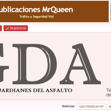
Registrarse
Te
de
Noticias:
GDA PREMIUM VIP
A