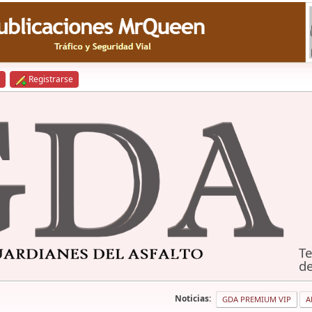
Registrarse
Te
de
Noticias:
GDA PREMIUM VIP
A