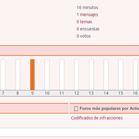
16 minutos
1 mensajes
0 temas
0 encuestas
0 votos
7
8
9
10
11
12
13
14
15
16
Foros más populares por Acti
Codificados de infracciones