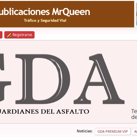
Registrarse
Te
de
Noticias:
GDA PREMIUM VIP
A