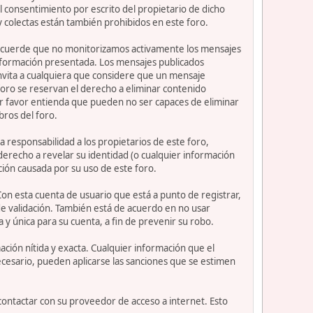
 consentimiento por escrito del propietario de dicho
 colectas están también prohibidos en este foro.
or recuerde que no monitorizamos activamente los mensajes
información presentada. Los mensajes publicados
e invita a cualquiera que considere que un mensaje
 foro se reservan el derecho a eliminar contenido
or favor entienda que pueden no ser capaces de eliminar
bros del foro.
 responsabilidad a los propietarios de este foro,
l derecho a revelar su identidad (o cualquier información
ción causada por su uso de este foro.
Con esta cuenta de usuario que está a punto de registrar,
e validación. También está de acuerdo en no usar
nica para su cuenta, a fin de prevenir su robo.
ción nítida y exacta. Cualquier información que el
necesario, pueden aplicarse las sanciones que se estimen
contactar con su proveedor de acceso a internet. Esto