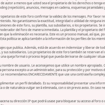
de autor a menos que usted sea el propietario de los derechos o tenga el
oding (repetición), anuncios, mensajes en cadena, esquemas piramidales y
 propietarios de este foro confirmar la validez de los mensajes. Por fav
ntenido. No garantizamos la exactitud, integridad o utilidad de ninguna 
iniones de este foro, su plantilla, sus subsidiarios, o los propietarios. S
 moderador del foro de manera inmediata. La plantilla y el propietario del
n que la eliminación es necesaria. Este es un proceso manual, así que, p
ta política se aplica también a la información de los perfiles de los miem
jes que publica. Además, está de acuerdo en indemnizar y liberar de toda
la, y sus subsidiarios. Los propietarios de este foro también se reservan e
 una queja formal o proceso legal que pueda derivarse de cualquier situa
r su nombre de usuario. Le aconsejamos que utilice un nombre apropiado. 
 persona excepto a un administrador, para su protección y por motivos d
. Le recomendamos ENCARECIDAMENTE que use una contraseña compleja y ú
limentar un perfil detallado. Es su responsabilidad presentar una informa
ta o de naturaleza vulgar será eliminada, con o sin previo aviso. En caso 
acena su dirección IP que podrá usase para bloquear su acceso al foro o 