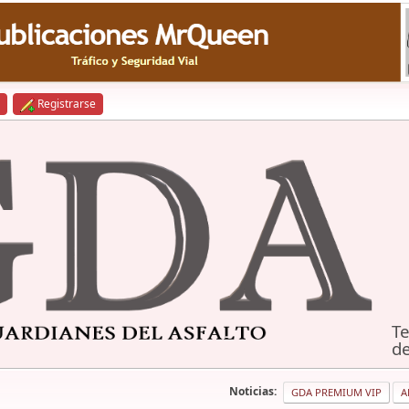
Registrarse
Te
de
Noticias:
GDA PREMIUM VIP
A