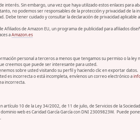
 de interés. Sin embargo, una vez que haya utilizado estos enlaces para 
tanto, no podemos ser responsables de la protección y privacidad de la inf
ad. Debe tener cuidado y consultar la declaración de privacidad aplicable a
de Afiliados de Amazon EU, un programa de publicidad para afiliados dis
aces a
Amazon.es
rmación personal a terceros a menos que tengamos su permiso o la ley n
que creemos que puede ser interesante para usted.
enemos sobre usted visitando su perfil y haciendo clic en exportar datos.
ed es incorrecta o está incompleta, envíenos un correo electrónico a
inf
a incorrecta.
artículo 10 de la Ley 34/2002, de 11 de julio, de Servicios de la Sociedad
ar de dominio web es Caridad García García con DNI 23009823W. Puede pone
.