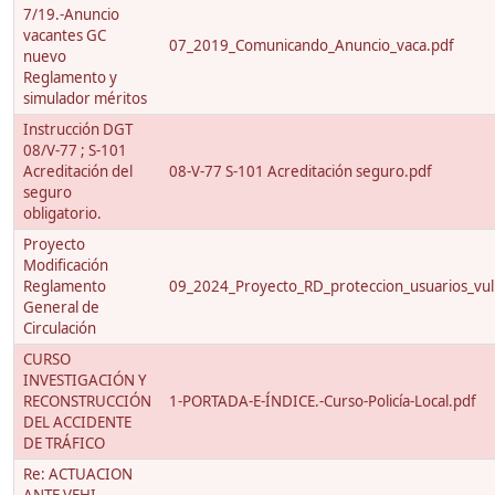
7/19.-Anuncio
vacantes GC
07_2019_Comunicando_Anuncio_vaca.pdf
nuevo
Reglamento y
simulador méritos
Instrucción DGT
08/V-77 ; S-101
Acreditación del
08-V-77 S-101 Acreditación seguro.pdf
seguro
obligatorio.
Proyecto
Modificación
Reglamento
09_2024_Proyecto_RD_proteccion_usuarios_vuln
General de
Circulación
CURSO
INVESTIGACIÓN Y
RECONSTRUCCIÓN
1-PORTADA-E-ÍNDICE.-Curso-Policía-Local.pdf
DEL ACCIDENTE
DE TRÁFICO
Re: ACTUACION