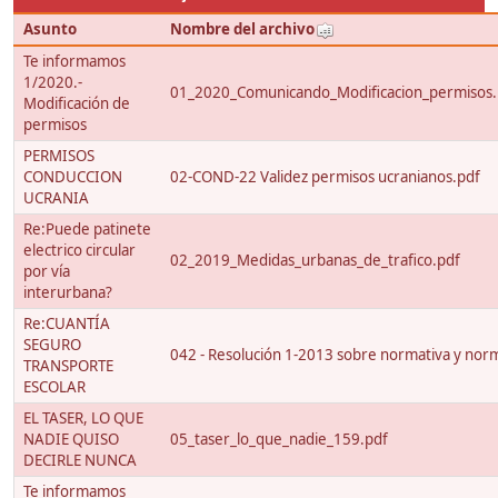
Asunto
Nombre del archivo
Te informamos
1/2020.-
01_2020_Comunicando_Modificacion_permisos.
Modificación de
permisos
PERMISOS
CONDUCCION
02-COND-22 Validez permisos ucranianos.pdf
UCRANIA
Re:Puede patinete
electrico circular
02_2019_Medidas_urbanas_de_trafico.pdf
por vía
interurbana?
Re:CUANTÍA
SEGURO
042 - Resolución 1-2013 sobre normativa y nor
TRANSPORTE
ESCOLAR
EL TASER, LO QUE
NADIE QUISO
05_taser_lo_que_nadie_159.pdf
DECIRLE NUNCA
Te informamos