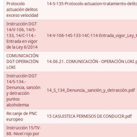
Protocolo
14-S-135-Protocolo-actuacion-tratamiento-delito
actuación delitos
exceso velocidad
Instrucción DGT
14/V-106, 14/S-
133, 14/C-114.-
14-V-106-14S-133-14C-114-Entrada_vigor_Ley_
Entrada en vigor
de la Ley 6/2014
COMUNICACIÓN
DGT OPERACIÓN
14.06.21. COMUNICACIÓN - OPERACIÓN LOKI.
LOKI
Instrucción DGT
14/S-134.-
Denuncia, sanción
14_S_134_Denuncia,_sanción_y_detracción.pdf
y detracción
puntos
alcoholemia
Re:canje de PNC
15 CASUISTICA PERMISOS DE CONDUCIR.pdf
europeo
Instrucción 15/TV-
88.-Nivel rojo por