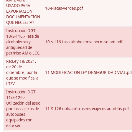
ANTE VEHI.
USADO PARA
10-Placas-verdes.pdf
EXPORTACION.
DOCUMENTACION
QUE NECESITA?
Instrucción DGT
10/S-116.- Tasa de
alcoholemia y
10-s-116-tasa-alcoholemia-permiso-am.pdf
antigüedad del
permiso AM o LCC.
Re:Ley 18/2021,
de 20 de
diciembre, por la
11 MODIFICACION LEY DE SEGURIDAD VIAL.pd
que se modifica la
LTSV.
Instrucción DGT
11/S-126.-
Utilización del aseo
por los viajeros de
11-S-126 utilización aseos viajeros autobús.pdf
autobuses
equipados con
este ser