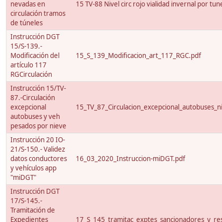
nevadas en
15 TV-88 Nivel circ rojo vialidad invernal por tun
circulación tramos
de túneles
Instrucción DGT
15/S-139.-
Modificación del
15_S_139_Modificacion_art_117_RGC.pdf
artículo 117
RGCirculación
Instrucción 15/TV-
87.-Circulación
excepcional
15_TV_87_Circulacion_excepcional_autobuses_ni
autobuses y veh
pesados por nieve
Instrucción 20 IO-
21/S-150.- Validez
datos conductores
16_03_2020_Instruccion-miDGT.pdf
y vehículos app
"miDGT"
Instrucción DGT
17/S-145.-
Tramitación de
Expedientes
17_S_145_tramitac_exptes_sancionadores_y_res