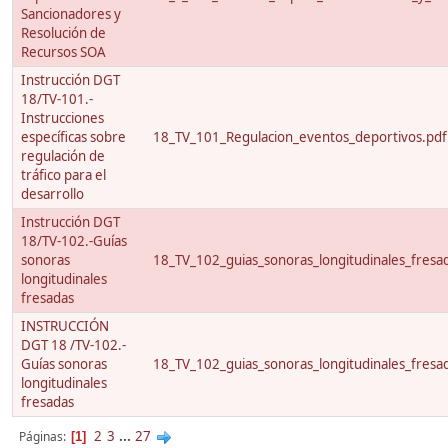
Sancionadores y
Resolución de
Recursos SOA
Instrucción DGT
18/TV-101.-
Instrucciones
específicas sobre
18_TV_101_Regulacion_eventos_deportivos.pdf
regulación de
tráfico para el
desarrollo
Instrucción DGT
18/TV-102.-Guías
sonoras
18_TV_102_guias_sonoras_longitudinales_fresa
longitudinales
fresadas
INSTRUCCIÓN
DGT 18 /TV-102.-
Guías sonoras
18_TV_102_guias_sonoras_longitudinales_fresa
longitudinales
fresadas
2
3
...
27
Páginas
1