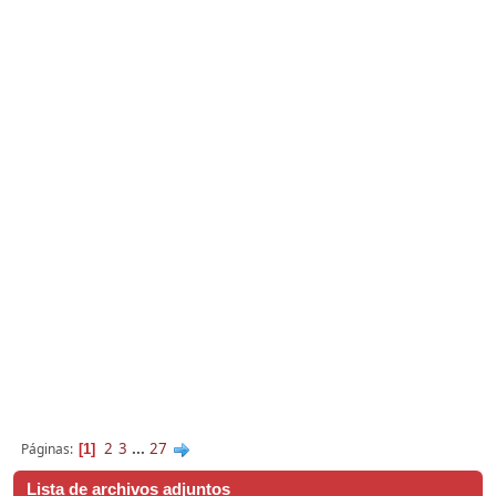
2
3
...
27
Páginas
1
Lista de archivos adjuntos