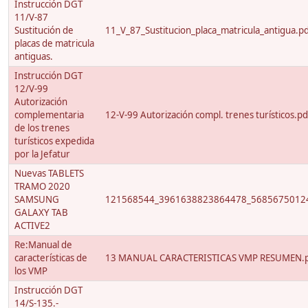
Instrucción DGT
11/V-87
Sustitución de
11_V_87_Sustitucion_placa_matricula_antigua.p
placas de matricula
antiguas.
Instrucción DGT
12/V-99
Autorización
complementaria
12-V-99 Autorización compl. trenes turísticos.pd
de los trenes
turísticos expedida
por la Jefatur
Nuevas TABLETS
TRAMO 2020
SAMSUNG
121568544_3961638823864478_56856750124
GALAXY TAB
ACTIVE2
Re:Manual de
características de
13 MANUAL CARACTERISTICAS VMP RESUMEN.
los VMP
Instrucción DGT
14/S-135.-