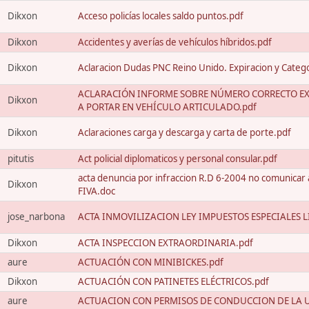
Dikxon
Acceso policías locales saldo puntos.pdf
Dikxon
Accidentes y averías de vehículos híbridos.pdf
Dikxon
Aclaracion Dudas PNC Reino Unido. Expiracion y Categ
ACLARACIÓN INFORME SOBRE NÚMERO CORRECTO EX
Dikxon
A PORTAR EN VEHÍCULO ARTICULADO.pdf
Dikxon
Aclaraciones carga y descarga y carta de porte.pdf
pitutis
Act policial diplomaticos y personal consular.pdf
acta denuncia por infraccion R.D 6-2004 no comunicar 
Dikxon
FIVA.doc
jose_narbona
ACTA INMOVILIZACION LEY IMPUESTOS ESPECIALES LI
Dikxon
ACTA INSPECCION EXTRAORDINARIA.pdf
aure
ACTUACIÓN CON MINIBICKES.pdf
Dikxon
ACTUACIÓN CON PATINETES ELÉCTRICOS.pdf
aure
ACTUACION CON PERMISOS DE CONDUCCION DE LA U