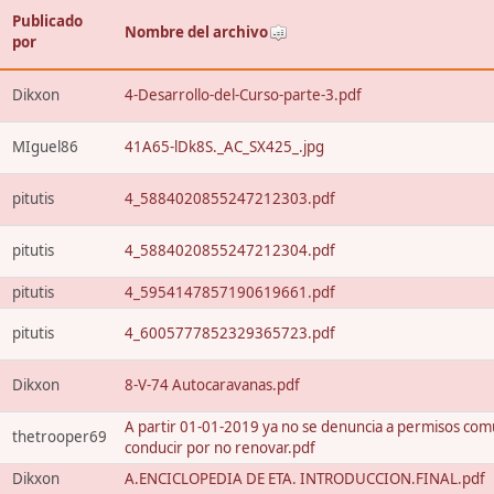
Publicado
Nombre del archivo
por
Dikxon
4-Desarrollo-del-Curso-parte-3.pdf
MIguel86
41A65-lDk8S._AC_SX425_.jpg
pitutis
4_5884020855247212303.pdf
pitutis
4_5884020855247212304.pdf
pitutis
4_5954147857190619661.pdf
pitutis
4_6005777852329365723.pdf
Dikxon
8-V-74 Autocaravanas.pdf
A partir 01-01-2019 ya no se denuncia a permisos com
thetrooper69
conducir por no renovar.pdf
Dikxon
A.ENCICLOPEDIA DE ETA. INTRODUCCION.FINAL.pdf