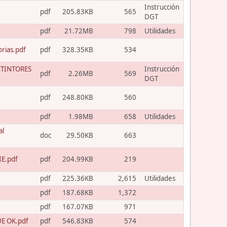
Instrucción
pdf
205.83KB
565
DGT
pdf
21.72MB
798
Utilidades
orias.pdf
pdf
328.35KB
534
TINTORES
Instrucción
pdf
2.26MB
569
DGT
pdf
248.80KB
560
pdf
1.98MB
658
Utilidades
al
doc
29.50KB
663
E.pdf
pdf
204.99KB
219
pdf
225.36KB
2,615
Utilidades
pdf
187.68KB
1,372
pdf
167.07KB
971
E OK.pdf
pdf
546.83KB
574