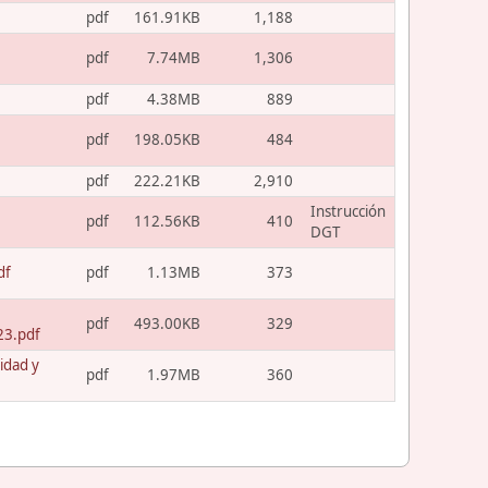
pdf
161.91KB
1,188
pdf
7.74MB
1,306
pdf
4.38MB
889
pdf
198.05KB
484
pdf
222.21KB
2,910
Instrucción
pdf
112.56KB
410
DGT
df
pdf
1.13MB
373
pdf
493.00KB
329
23.pdf
idad y
pdf
1.97MB
360