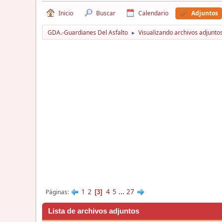
Inicio
Buscar
Calendario
Adjuntos
GDA.-Guardianes Del Asfalto
Visualizando archivos adjunto
►
1
2
4
5
...
27
Páginas
3
Lista de archivos adjuntos