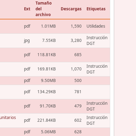
Tamaño
Ext
del
Descargas
Etiquetas
archivo
pdf
1.01MB
1,590
Utilidades
Instrucción
jpg
7.55KB
3,280
DGT
pdf
118.81KB
685
Instrucción
pdf
169.81KB
1,070
DGT
pdf
9.50MB
500
pdf
134.29KB
781
Instrucción
pdf
91.70KB
479
DGT
unitarios
Instrucción
pdf
221.84KB
602
DGT
pdf
5.06MB
628